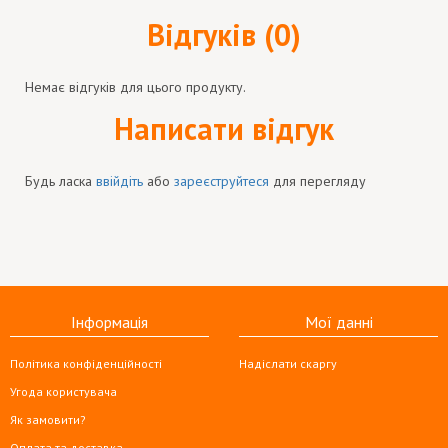
Відгуків (0)
Немає відгуків для цього продукту.
Написати відгук
Будь ласка
ввійдіть
або
зареєструйтеся
для перегляду
Інформація
Мої данні
Політика конфіденційності
Надіслати скаргу
Угода користувача
Як замовити?
Оплата та доставка