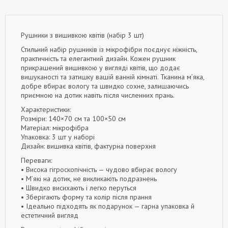
Рушники з вишивкою квітів (набір 3 шт)
Стильний набір рушників із мікрофібри поєднує ніжність,
практичність та елегантний дизайн. Кожен рушник
прикрашений вишивкою у вигляді квітів, що додає
вишуканості та затишку вашій ванній кімнаті. Тканина м’яка,
добре вбирає вологу та швидко сохне, залишаючись
приємною на дотик навіть після численних прань.
Характеристики:
Розміри: 140×70 см та 100×50 см
Матеріал: мікрофібра
Упаковка: 3 шт у наборі
Дизайн: вишивка квітів, фактурна поверхня
Переваги:
• Висока гігроскопічність — чудово вбирає вологу
• М’які на дотик, не викликають подразнень
• Швидко висихають і легко перуться
• Зберігають форму та колір після прання
• Ідеально підходять як подарунок — гарна упаковка й
естетичний вигляд