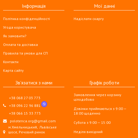
Інформація
Мої данні
Політика конфіденційності
Надіслати скаргу
Угода користувача
Як замовити?
Оплата та доставка
Правила та умови для СП
Контакти
Карта сайту
Зв'язатися з нами
Графік роботи
Замовлення через корзину
+38 068 27 03 773
цілодобово
+38 096 22 96 881
Дзвінки приймаються з 9:00 —
+38 066 15 33 773
18:00 щоденно
polotenca.org@gmail.com
Субота з 9:00 — 15:00
м.Хмельницький,
Львівське
Неділя вихідний
шосе, Речовий ринок