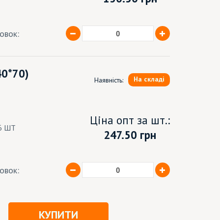
ковок:
40*70)
На складі
Наявність:
Ціна опт за шт.:
6 ШТ
247.50 грн
ковок:
КУПИТИ