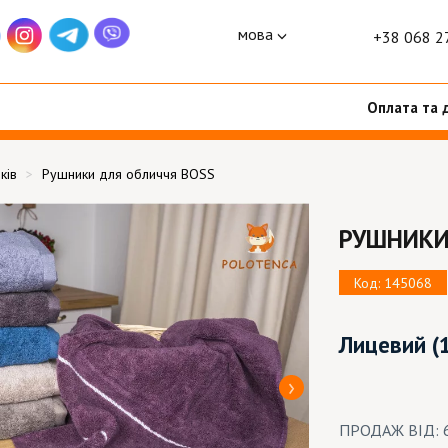
мова
+38 068 2
Оплата та 
ків
Рушники для обличчя BOSS
РУШНИКИ
Код: 145068
Лицевий
(
ПРОДАЖ ВІД: 