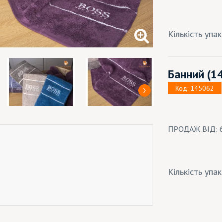
Кількість упа
Банний
(1
Код: 145062
ПРОДАЖ ВІД: 
Кількість упа