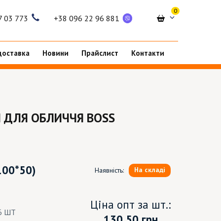
0
7 03 773
+38 096 22 96 881
доставка
Новини
Прайслист
Контакти
 ДЛЯ ОБЛИЧЧЯ BOSS
100*50)
На складі
Наявність:
Ціна опт за шт.:
6 ШТ
130.50
грн