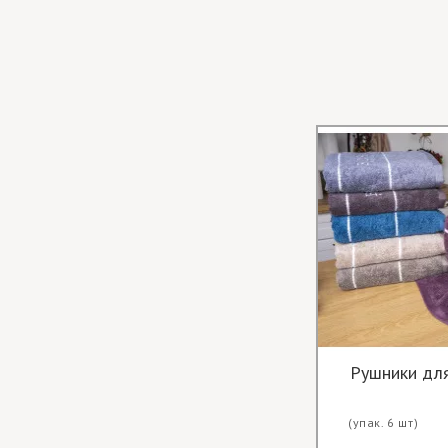
Рушники дл
(упак. 6 шт)