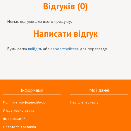
Відгуків (0)
Немає відгуків для цього продукту.
Написати відгук
Будь ласка
ввійдіть
або
зареєструйтеся
для перегляду
Інформація
Мої данні
Політика конфіденційності
Надіслати скаргу
Угода користувача
Як замовити?
Оплата та доставка