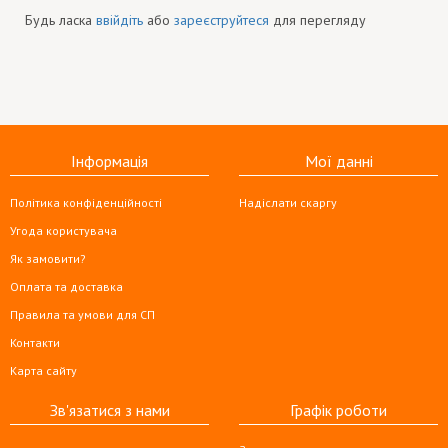
Будь ласка
ввійдіть
або
зареєструйтеся
для перегляду
Інформація
Мої данні
Політика конфіденційності
Надіслати скаргу
Угода користувача
Як замовити?
Оплата та доставка
Правила та умови для СП
Контакти
Карта сайту
Зв'язатися з нами
Графік роботи