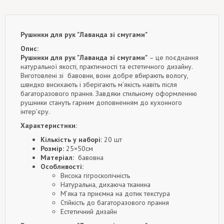
Рушники для рук "Лаванда зі смугами"
Опис:
Рушники для рук "Лаванда зі смугами"
– це поєднання
натуральної якості, практичності та естетичного дизайну.
Виготовлені зі бавовни, вони добре вбирають вологу,
швидко висихають і зберігають м’якість навіть після
багаторазового прання. Завдяки стильному оформленню
рушники стануть гарним доповненням до кухонного
інтер’єру.
Характеристики:
Кількість у наборі:
20 шт
Розмір:
25×50см
Матеріал:
бавовна
Особливості:
Висока гігроскопічність
Натуральна, дихаюча тканина
М’яка та приємна на дотик текстура
Стійкість до багаторазового прання
Естетичний дизайн