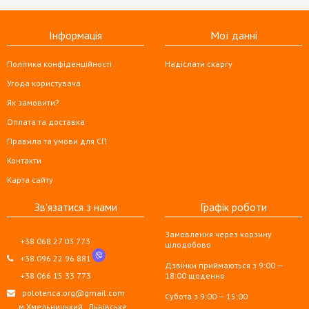
Інформація
Мої данні
Політика конфіденційності
Надіслати скаргу
Угода користувача
Як замовити?
Оплата та доставка
Правила та умови для СП
Контакти
Карта сайту
Зв'язатися з нами
Графік роботи
Замовлення через корзину
+38 068 27 03 773
цілодобово
+38 096 22 96 881
Дзвінки приймаються з 9:00 —
+38 066 15 33 773
18:00 щоденно
polotenca.org@gmail.com
Субота з 9:00 — 15:00
м.Хмельницький,
Львівське