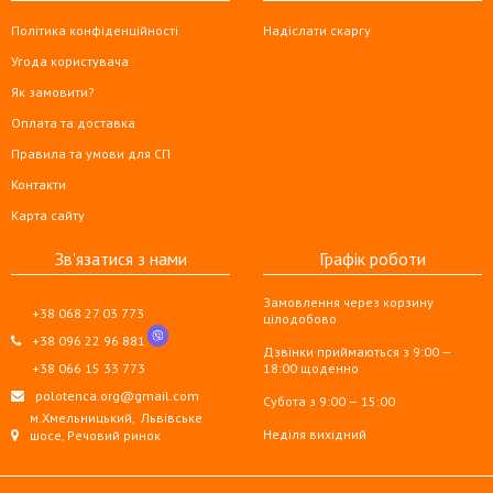
Політика конфіденційності
Надіслати скаргу
Угода користувача
Як замовити?
Оплата та доставка
Правила та умови для СП
Контакти
Карта сайту
Зв'язатися з нами
Графік роботи
Замовлення через корзину
+38 068 27 03 773
цілодобово
+38 096 22 96 881
Дзвінки приймаються з 9:00 —
+38 066 15 33 773
18:00 щоденно
polotenca.org@gmail.com
Субота з 9:00 — 15:00
м.Хмельницький,
Львівське
Неділя вихідний
шосе, Речовий ринок