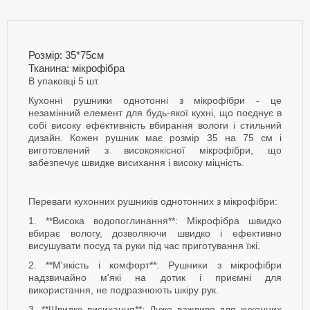
Розмір: 35*75см
Тканина: мікрофібра
В упаковці 5 шт.
Кухонні рушники однотонні з мікрофібри - це
незамінний елемент для будь-якої кухні, що поєднує в
собі високу ефективність вбирання вологи і стильний
дизайн. Кожен рушник має розмір 35 на 75 см і
виготовлений з високоякісної мікрофібри, що
забезпечує швидке висихання і високу міцність.
Переваги кухонних рушників однотонних з мікрофібри:
1. **Висока водопоглинання**: Мікрофібра швидко
вбирає вологу, дозволяючи швидко і ефективно
висушувати посуд та руки під час приготування їжі.
2. **М'якість і комфорт**: Рушники з мікрофібри
надзвичайно м'які на дотик і приємні для
використання, не подразнюють шкіру рук.
3. **Швидке висихання**: Дуже важливо для кухонних