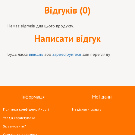
Відгуків (0)
Немає відгуків для цього продукту.
Написати відгук
Будь ласка
ввійдіть
або
зареєструйтеся
для перегляду
Інформація
Мої данні
Політика конфіденційності
Надіслати скаргу
Угода користувача
Як замовити?
Оплата та доставка