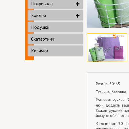
Покривала
Ковдри
Подушки
Скатертини
Килимки
Розмір: 30*65
Тканина: бавовна
Рушники кухонні "2
який додасть ваші
Кожен рушник при
йому особливого 
З розміром 30 на
використання на