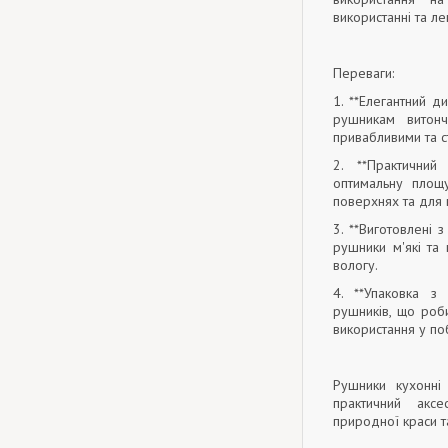
використанні та лег
Переваги:
1. **Елегантний д
рушникам витонч
привабливими та с
2. **Практичний
оптимальну площ
поверхнях та для 
3. **Виготовлені з
рушники м'які та
вологу.
4. **Упаковка з
рушників, що роб
використання у поб
Рушники кухонні
практичний акс
природної краси т