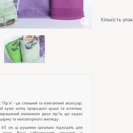
Кількість упа
 Пір'я" - це стильний та елегантний аксесуар,
й кухні нотку природної краси та естетики.
крашений малюнком двох пір'їн, що надає
шарму та неповторного вигляду.
 65 см, ці рушники ідеально підходять для
 кухні. Вони забезпечують зручність у