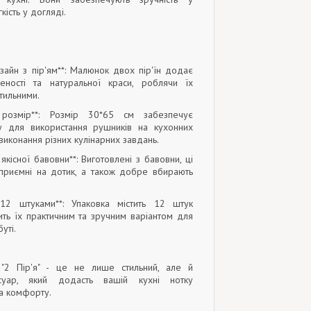
кість у догляді.
изайн з пір'ям**: Малюнок двох пір'їн додає
еності та натуральної краси, роблячи їх
тильними.
 розмір**: Розмір 30*65 см забезпечує
у для використання рушників на кухонних
виконання різних кулінарних завдань.
 якісної бавовни**: Виготовлені з бавовни, ці
 приємні на дотик, а також добре вбирають
 12 штуками**: Упаковка містить 12 штук
ить їх практичним та зручним варіантом для
уті.
 "2 Пір'я" - це не лише стильний, але й
есуар, який додасть вашій кухні нотку
а комфорту.