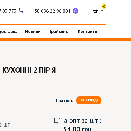
0
7 03 773
+38 096 22 96 881
доставка
Новини
Прайслист
Контакти
КУХОННІ 2 ПІР'Я
На складі
Наявність:
Ціна опт за шт.:
12 ШТ
54.00
грн