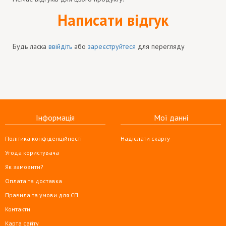
Написати відгук
Будь ласка
ввійдіть
або
зареєструйтеся
для перегляду
Інформація
Мої данні
Політика конфіденційності
Надіслати скаргу
Угода користувача
Як замовити?
Оплата та доставка
Правила та умови для СП
Контакти
Карта сайту