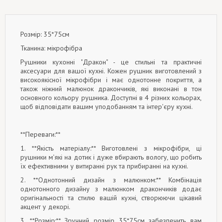
Розмір: 35*75см
Тканина: мікрофібра
Рушники кухонні "Дракон" - це стильні та практичні
аксесуари для вашої кухні. Кожен рушник виготовлений з
високоякісної мікрофібри і має однотонне покриття, а
також ніжний малюнок дракончиків, які виконані в тон
основного кольору рушника. Доступні в 4 різних кольорах,
щоб відповідати вашим уподобанням та інтер'єру кухні.
**Переваги:**
1. **Якість матеріалу:** Виготовлені з мікрофібри, ці
рушники м'які на дотик і дуже вбирають вологу, що робить
їх ефективними у витиранні рук та прибиранні на кухні.
2. **Однотонний дизайн з малюнком:** Комбінація
однотонного дизайну з малюнком дракончиків додає
оригінальності та стилю вашій кухні, створюючи цікавий
акцент у декорі.
3. **Розмір:** Зручний розмір 35*75см забезпечить вам