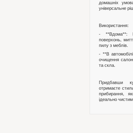
домашніх умова
універсальне рі
Використання:
- **Вдома**: 
поверхонь, мит
пилу з меблів.
- **В автомобіл
очищення салон
та скла.
Придбавши ку
отримаєте стил
прибирання, я
ідеально чистим