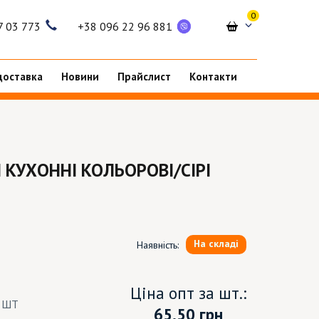
0
7 03 773
+38 096 22 96 881
доставка
Новини
Прайслист
Контакти
КУХОННІ КОЛЬОРОВІ/СІРІ
На складі
Наявність:
Ціна опт за шт.:
5 ШТ
65.50
грн