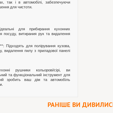
х, так і в автомобілі, забезпечуючи
шення для чистоти.
Ідеальні для прибирання кухонних
тя посуду, витирания рук та видалення
і**: Підходять для полірування кузова,
у, видалення пилу з приладової панелі
хонні рушники кольорові/сірі, ви
ьний та функціональний інструмент для
кий зробить ваш дім та автомобіль
и.
РАНІШЕ ВИ ДИВИЛИС