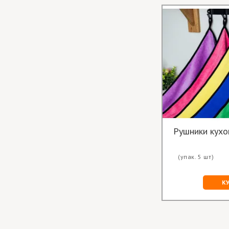
Рушники кухон
(упак. 5 шт)
К