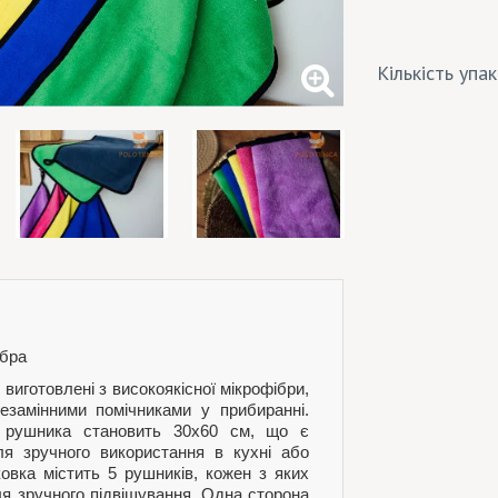
Кількість упа
ібра
виготовлені з високоякісної мікрофібри,
езамінними помічниками у прибиранні.
о рушника становить 30х60 см, що є
я зручного використання в кухні або
ковка містить 5 рушників, кожен з яких
я зручного підвішування. Одна сторона