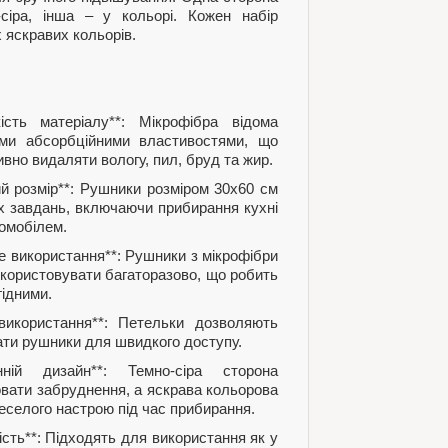
сіра, інша – у кольорі. Кожен набір
 яскравих кольорів.
ість матеріалу**: Мікрофібра відома
ими абсорбційними властивостями, що
вно видаляти вологу, пил, бруд та жир.
й розмір**: Рушники розміром 30х60 см
их завдань, включаючи прибирання кухні
томобілем.
ве використання**: Рушники з мікрофібри
икористовувати багаторазово, що робить
гідними.
 використання**: Петельки дозволяють
ати рушники для швидкого доступу.
нній дизайн**: Темно-сіра сторона
вати забруднення, а яскрава кольорова
еселого настрою під час прибирання.
ість**: Підходять для використання як у