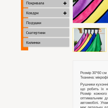
Покривала
Ковдри
Подушки
Скатертини
Килимки
Розмір 30*60 см
Тканина: мікроф
Рушники кухонні 
що робить їх н
Розмір кожног
оптимальним дл
автомобілі. Упа
має петельку дл