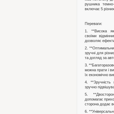
рушника темно-
включає 5 різних
Переваги:
1. **Висока як
своїми відмінн
дозволяє ефекти
2. **Оптимальни
зручні для різн
та догляд за ав
3. **Багаторазо
можна прати і в
їх економічно ви
4. **Зручність
зручно підвішув
5. **Двосторо
допомагає прихо
сторона додає в
6. **Універсальн