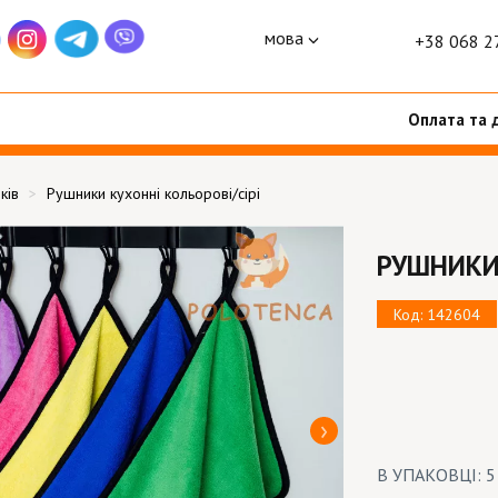
мова
+38 068 2
Оплата та 
ків
Рушники кухонні кольорові/сірі
РУШНИКИ 
Код: 142604
В УПАКОВЦІ: 