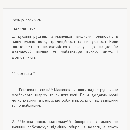
Розмір: 35*75 см
Тканина: льон
Ці кухонні рушники з малюнком вишивки привнесуть в
вашу кухню нотку традиційності та вишуканості. Вони
виготовлені з високоякісного льону, що надає їм
елегантний вигляд та забезпечує високу якість і
довговічність.
**Переваги:**
1. **Естетика та стиль**: Малюнок вишивки надає рушникам
особливого шарму та вишуканості. Вони додають кухні
нотку класики та ретро, що робить простір більш затишним
та привабливим.
2. **Висока якість матеріалу**: Використання льону як
тканини забезпечує відмінну вбирання вологи, а також