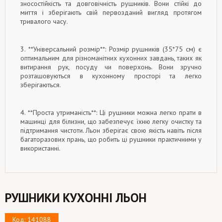
зносостійкість та довговічність рушників. Вони стійкі до
миття і зберігають свій первозданий вигляд протягом
тривалого часу.
3. **Універсальний розмір**: Розмір рушників (35*75 см) є
оптимальним для різноманітних кухонних завдань, таких як
витирання рук, посуду чи поверхонь. Вони зручно
розташовуються в кухонному просторі та легко
зберігаються.
4. **Проста утриманість**: Ці рушники можна легко прати в
машинці для білизни, що забезпечує їхню легку очистку та
підтримання чистоти. Льон зберігає свою якість навіть після
багаторазових прань, що робить ці рушники практичними у
використанні.
РУШНИКИ КУХОННІ ЛЬОН
Код: 141088