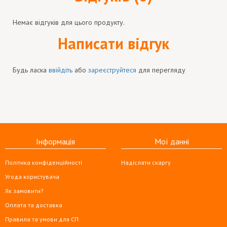
Немає відгуків для цього продукту.
Написати відгук
Будь ласка
ввійдіть
або
зареєструйтеся
для перегляду
Інформація
Мої данні
Політика конфіденційності
Надіслати скаргу
Угода користувача
Як замовити?
Оплата та доставка
Правила та умови для СП