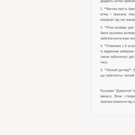
додають нотки гармоні
2. **Висока якість ба
м'яку і приємну тек
комфорт під час вико
3. **Різні розміри дл
банні рушники розміро
забезпечуючи вам нео
4. **Упаковка з 8 шту
їх відмінним вибором 
також забезпечує дос
часу.
5. **Легкий догляд**:
що забезпечує легкий 
Рушники "Дзвіночок" 
кімнату. Вони створ
приємні моменти під ч