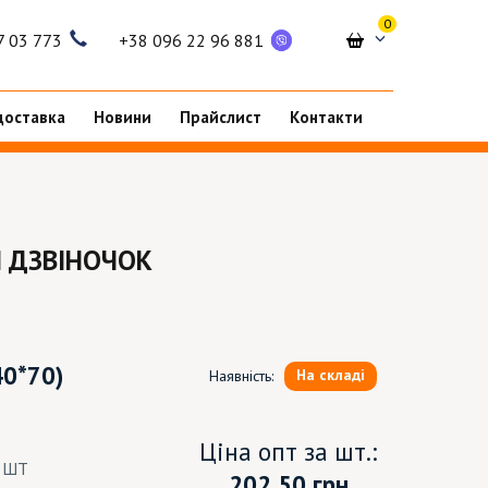
0
7 03 773
+38 096 22 96 881
доставка
Новини
Прайслист
Контакти
 ДЗВІНОЧОК
40*70)
На складі
Наявність:
Ціна опт за шт.:
8 ШТ
202.50
грн