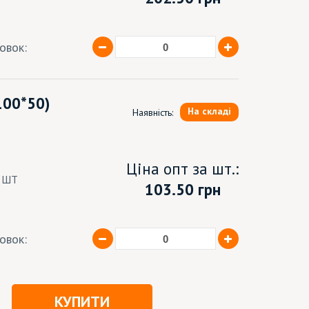
ковок:
100*50)
На складі
Наявність:
Ціна опт за шт.:
8 ШТ
103.50 грн
ковок:
КУПИТИ