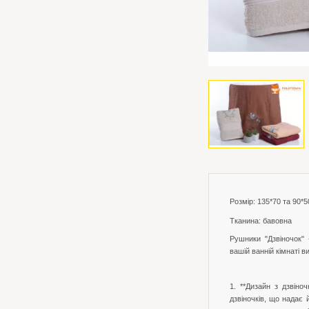
Розмір: 135*70 та 90*5
Тканина: бавовна
Рушники "Дзвіночок" 
вашій ванній кімнаті в
1. **Дизайн з дзвін
дзвіночків, що надає