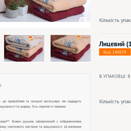
Кількість упа
Лицевий
(
Код: 140639
В УПАКОВЦІ: 
0
Кількість упа
- це привабливі та затишні аксесуари, які нададуть
ишуканості та шарму. Ось перелік їх переваг:
очками**: Кожен рушник оформлений з зображеннями
 йому святкового настрою та вишуканості. Ці малюнки