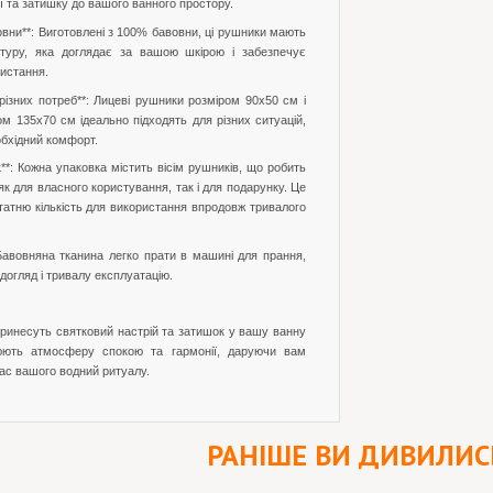
ї та затишку до вашого ванного простору.
вовни**: Виготовлені з 100% бавовни, ці рушники мають
стуру, яка доглядає за вашою шкірою і забезпечує
ристання.
я різних потреб**: Лицеві рушники розміром 90x50 см і
м 135x70 см ідеально підходять для різних ситуацій,
бхідний комфорт.
к**: Кожна упаковка містить вісім рушників, що робить
як для власного користування, так і для подарунку. Це
татню кількість для використання впродовж тривалого
 Бавовняна тканина легко прати в машині для прання,
догляд і тривалу експлуатацію.
принесуть святковий настрій та затишок у вашу ванну
юють атмосферу спокою та гармонії, даруючи вам
ас вашого водний ритуалу.
РАНІШЕ ВИ ДИВИЛИС