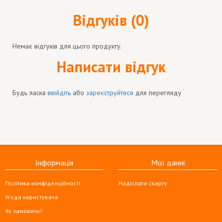
Відгуків (0)
Немає відгуків для цього продукту.
Написати відгук
Будь ласка
ввійдіть
або
зареєструйтеся
для перегляду
Інформація
Мої данні
Політика конфіденційності
Надіслати скаргу
Угода користувача
Як замовити?