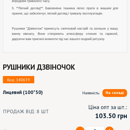
впродовж тривалого часу.
5. **Легкий догляд**: Бавовняна тканина легко прати в машині для
прання, що забезпечує легкий догляд і тривалу експлуатацію.
Рушники "Дзвіночок" принесуть святковий настрій та затишок у вашу
ванну кімнату. Вони створюють атмосферу спокою та гармонії,
даруючи вам приємні моменти під час вашого водний ритуалу.
РУШНИКИ ДЗВІНОЧОК
Код: 140639
Лицевий
(100*50)
На складі
Наявність:
Ціна опт за шт.:
ПРОДАЖ ВІД: 8 ШТ
103.50
грн