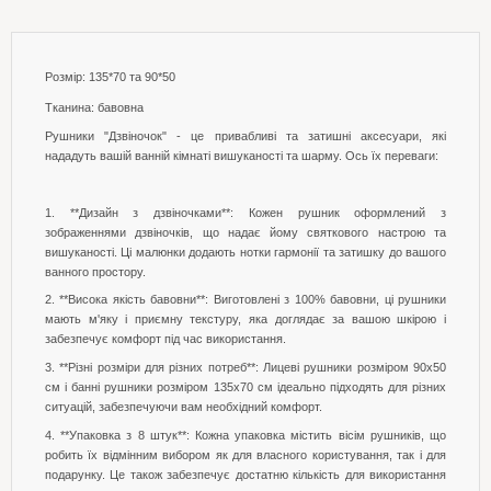
Розмір: 135*70 та 90*50
Тканина: бавовна
Рушники "Дзвіночок" - це привабливі та затишні аксесуари, які
нададуть вашій ванній кімнаті вишуканості та шарму. Ось їх переваги:
1. **Дизайн з дзвіночками**: Кожен рушник оформлений з
зображеннями дзвіночків, що надає йому святкового настрою та
вишуканості. Ці малюнки додають нотки гармонії та затишку до вашого
ванного простору.
2. **Висока якість бавовни**: Виготовлені з 100% бавовни, ці рушники
мають м'яку і приємну текстуру, яка доглядає за вашою шкірою і
забезпечує комфорт під час використання.
3. **Різні розміри для різних потреб**: Лицеві рушники розміром 90x50
см і банні рушники розміром 135x70 см ідеально підходять для різних
ситуацій, забезпечуючи вам необхідний комфорт.
4. **Упаковка з 8 штук**: Кожна упаковка містить вісім рушників, що
робить їх відмінним вибором як для власного користування, так і для
подарунку. Це також забезпечує достатню кількість для використання