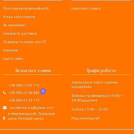
Політика конфіденційності
Надіслати скаргу
Угода користувача
Як замовити?
Оплата та доставка
Правила та умови для СП
Контакти
Карта сайту
Зв'язатися з нами
Графік роботи
Замовлення через корзину
+38 068 27 03 773
цілодобово
+38 096 22 96 881
Дзвінки приймаються з 9:00 —
+38 066 15 33 773
18:00 щоденно
polotenca.org@gmail.com
Субота з 9:00 — 15:00
м.Хмельницький,
Львівське
Неділя вихідний
шосе, Речовий ринок