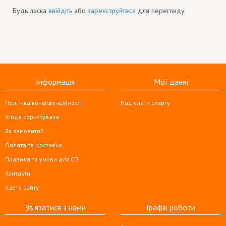
Будь ласка
ввійдіть
або
зареєструйтеся
для перегляду
Інформація
Мої данні
Політика конфіденційності
Надіслати скаргу
Угода користувача
Як замовити?
Оплата та доставка
Правила та умови для СП
Контакти
Карта сайту
Зв'язатися з нами
Графік роботи