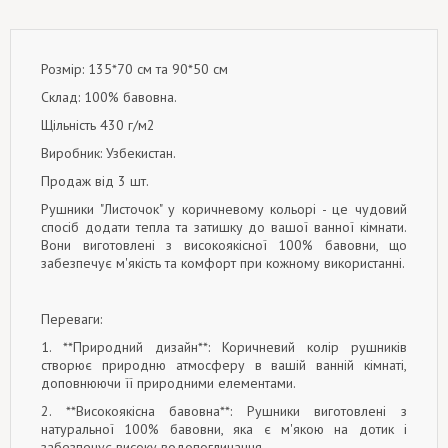
Розмір: 135*70 см та 90*50 см
Склад: 100% бавовна.
Щільність 430 г/м2
Виробник: Узбекистан.
Продаж від 3 шт.
Рушники "Листочок" у коричневому кольорі - це чудовий
спосіб додати тепла та затишку до вашої ванної кімнати.
Вони виготовлені з високоякісної 100% бавовни, що
забезпечує м'якість та комфорт при кожному використанні.
Переваги:
1. **Природний дизайн**: Коричневий колір рушників
створює природню атмосферу в вашій ванній кімнаті,
доповнюючи її природними елементами.
2. **Високоякісна бавовна**: Рушники виготовлені з
натуральної 100% бавовни, яка є м'якою на дотик і
забезпечує високу водопоглинання.