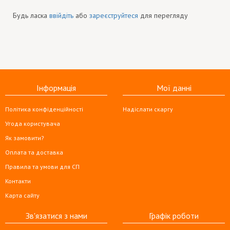
Будь ласка
ввійдіть
або
зареєструйтеся
для перегляду
Інформація
Мої данні
Політика конфіденційності
Надіслати скаргу
Угода користувача
Як замовити?
Оплата та доставка
Правила та умови для СП
Контакти
Карта сайту
Зв'язатися з нами
Графік роботи