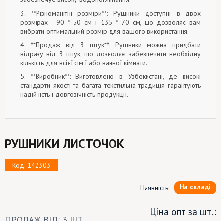
3. **Різноманітні розміри**: Рушники доступні в двох
розмірах - 90 * 50 см і 135 * 70 см, що дозволяє вам
вибрати оптимальний розмір для вашого використання.
4. **Продаж від 3 штук**: Рушники можна придбати
відразу від 3 штук, що дозволяє забезпечити необхідну
кількість для всієї сім'ї або ванної кімнати.
5. **Виробник**: Виготовлено в Узбекистані, де високі
стандарти якості та багата текстильна традиція гарантують
надійність і довговічність продукції.
РУШНИКИ ЛИСТОЧОК
Код: 142303
На складі
Наявність:
Ціна опт за шт.:
ПРОДАЖ ВІД: 3 ШТ