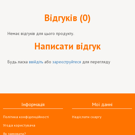
Відгуків (0)
Немає відгуків для цього продукту.
Написати відгук
Будь ласка
ввійдіть
або
зареєструйтеся
для перегляду
Інформація
Мої данні
Політика конфіденційності
Надіслати скаргу
Угода користувача
Як замовити?