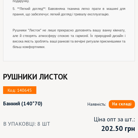
подарунку.
5. **Легкий догляд**: Бавовняна тканина легко прати в машині для
прання, що забезпечує легкий догляд і тривалу експлуатацію.
Рушники "Листок" не лише прекрасно доповнять вашу ванну кімнату,
але й створять атмосферу спокою та гармонії. Їх природний дизайн і
висока якість зроблять ваші ранкові та вечірні ритуали приємнішими та
більш комфортними.
РУШНИКИ ЛИСТОК
Код: 140645
Банний
(140*70)
На складі
Наявність:
Ціна опт за шт.:
В УПАКОВЦІ: 8 ШТ
202.50
грн