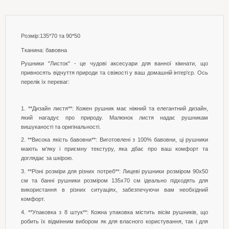
Розмір:135*70 та 90*50
Тканина: бавовна
Рушники "Листок" - це чудові аксесуари для ванної кімнати, що
привносять відчуття природи та свіжості у ваш домашній інтер'єр. Ось
перелік їх переваг:
1. **Дизайн листя**: Кожен рушник має ніжний та елегантний дизайн,
який нагадує про природу. Малюнок листя надає рушникам
вишуканості та оригінальності.
2. **Висока якість бавовни**: Виготовлені з 100% бавовни, ці рушники
мають м'яку і приємну текстуру, яка дбає про ваш комфорт та
доглядає за шкірою.
3. **Різні розміри для різних потреб**: Лицеві рушники розміром 90x50
см та банні рушники розміром 135x70 см ідеально підходять для
використання в різних ситуаціях, забезпечуючи вам необхідний
комфорт.
4. **Упаковка з 8 штук**: Кожна упаковка містить вісім рушників, що
робить їх відмінним вибором як для власного користування, так і для