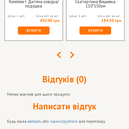
Комплект Дитяча ковдра/
Скатертина Вишивка
подушка
110*150см
(упак. 1 шт)
Ціна опт за шт.:
(упак. 1 шт)
Ціна опт за шт.:
450.00 грн
184.50 грн
КУПИТИ
КУПИТИ
Відгуків (0)
Немає відгуків для цього продукту.
Написати відгук
Будь ласка
ввійдіть
або
зареєструйтеся
для перегляду