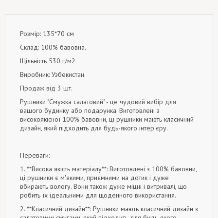
Розмір: 135*70 см
Склад: 100% бавовна.
Щільність 530 г/м2
Виробник: Узбекистан.
Продаж від 3 шт.
Рушники "Смужка салатовий" - це чудовий вибір для
вашого будинку або подарунка. Виготовлені з
високоякісної 100% бавовни, ці рушники мають класичний
дизайн, який підходить для будь-якого інтер'єру.
Переваги:
1. **Висока якість матеріалу**: Виготовлені з 100% бавовни,
ці рушники є м'якими, приємними на дотик і дуже
вбирають вологу. Вони також дуже міцні і витривалі, що
робить їх ідеальними для щоденного використання.
2. **Класичний дизайн**: Рушники мають класичний дизайн з
салатовими смугами, який підходить для будь-якого