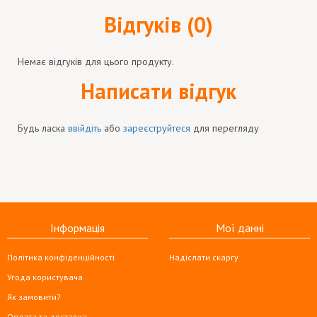
Відгуків (0)
Немає відгуків для цього продукту.
Написати відгук
Будь ласка
ввійдіть
або
зареєструйтеся
для перегляду
Інформація
Мої данні
Політика конфіденційності
Надіслати скаргу
Угода користувача
Як замовити?
Оплата та доставка