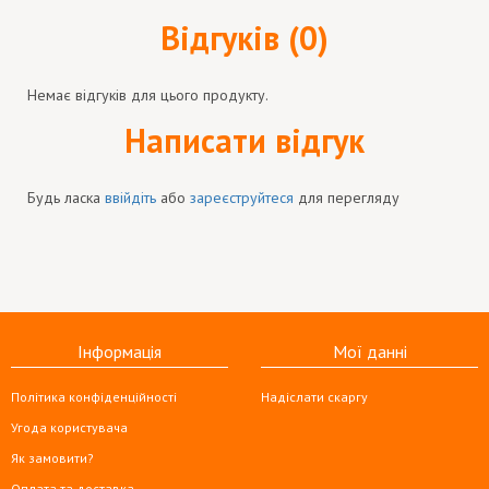
Відгуків (0)
Немає відгуків для цього продукту.
Написати відгук
Будь ласка
ввійдіть
або
зареєструйтеся
для перегляду
Інформація
Мої данні
Політика конфіденційності
Надіслати скаргу
Угода користувача
Як замовити?
Оплата та доставка