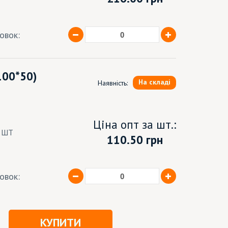
ковок:
100*50)
На складі
Наявність:
Ціна опт за шт.:
6 ШТ
110.50 грн
ковок:
КУПИТИ