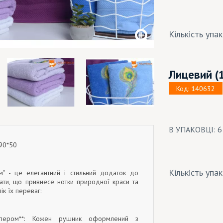
Кількість упа
Лицевий
(
Код: 140632
В УПАКОВЦІ: 
 90*50
Кількість упа
" - це елегантний і стильний додаток до
нати, що привнесе нотки природної краси та
ік їх переваг:
пером**: Кожен рушник оформлений з