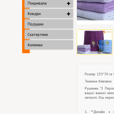
Покривала
Ковдри
Подушки
Скатертини
Килимки
Розмір: 135*70 та
Тканина: бавовна
Рушники "З Пером
вашої ванної кім
легкості. Ось перел
1. **Дизайн з 