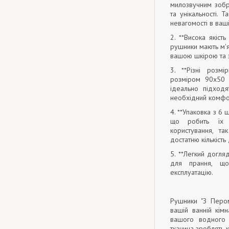
милозвучним зобр
та унікальності. 
невагомості в ваші
2. **Висока якіст
рушники мають м'я
вашою шкірою та 
3. **Різні розм
розміром 90x50 
ідеально підходя
необхідний комфор
4. **Упаковка з 6 
що робить їх 
користування, т
достатню кількіст
5. **Легкий догля
для прання, що
експлуатацію.
Рушники "З Пером
вашій ванній кім
вашого водного р
тканина зроблять 