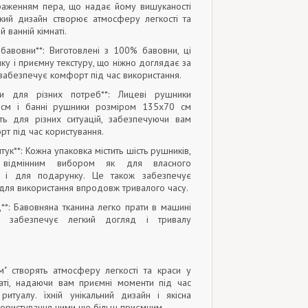
аженням пера, що надає йому вишуканості
Такий дизайн створює атмосферу легкості та
й ванній кімнаті.
ь бавовни**: Виготовлені з 100% бавовни, ці
ку і приємну текстуру, що ніжно доглядає за
забезпечує комфорт під час використання.
іри для різних потреб**: Лицеві рушники
см і банні рушники розміром 135x70 см
ть для різних ситуацій, забезпечуючи вам
т під час користування.
штук**: Кожна упаковка містить шість рушників,
відмінним вибором як для власного
ак і для подарунку. Це також забезпечує
ь для використання впродовж тривалого часу.
д**: Бавовняна тканина легко прати в машині
 забезпечує легкий догляд і тривалу
" створять атмосферу легкості та краси у
наті, надаючи вам приємні моменти під час
итуалу. їхній унікальний дизайн і якісна
користування ними ще більш приємним.