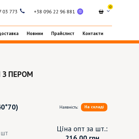
0
7 03 773
+38 096 22 96 881
доставка
Новини
Прайслист
Контакти
 З ПЕРОМ
40*70)
На складі
Наявність:
Ціна опт за шт.:
6 ШТ
216.00
грн