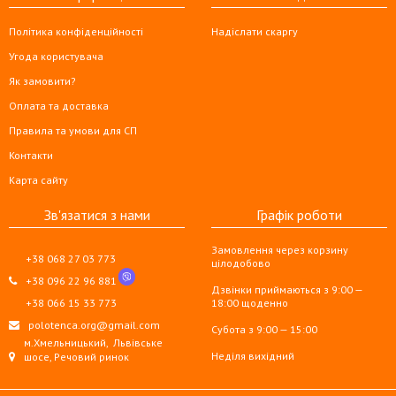
Політика конфіденційності
Надіслати скаргу
Угода користувача
Як замовити?
Оплата та доставка
Правила та умови для СП
Контакти
Карта сайту
Зв'язатися з нами
Графік роботи
Замовлення через корзину
+38 068 27 03 773
цілодобово
+38 096 22 96 881
Дзвінки приймаються з 9:00 —
+38 066 15 33 773
18:00 щоденно
polotenca.org@gmail.com
Субота з 9:00 — 15:00
м.Хмельницький,
Львівське
Неділя вихідний
шосе, Речовий ринок