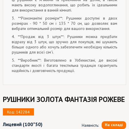
мають високу водопоглинання, що робить їх ідеальними
для використання в ванній кімнаті.
3. **Різноманітні розміри**: Рушники доступні в двох
розмірах - 90 * 50 см і 135 * 70 см, що дозволяє вам
вибрати оптимальний розмір для вашого використання.
4. **Продаж від 3 штук**: Рушники можна придбати
відразу від 3 штук, що зручно для покупців, які шукають
більше одного або хочуть забезпечити необхідну кількість
рушників для всієї сім'ї.
5. **Виробник**: Виготовлено в Узбекистані, де високі
стандарти якості і багата текстильна традиція гарантують
надійність і довговічність продукції.
РУШНИКИ ЗОЛОТА ФАНТАЗІЯ РОЖЕВЕ
Код: 142284
Лицевий
(100*50)
На складі
Наявність: