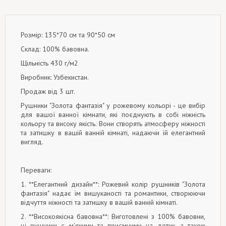
Розмір: 135*70 см та 90*50 см
Склад: 100% бавовна.
Щільність 430 г/м2
Виробник: Узбекистан.
Продаж від 3 шт.
Рушники "Золота фантазія" у рожевому кольорі - це вибір
для вашої ванної кімнати, які поєднують в собі ніжність
кольору та високу якість. Вони створять атмосферу ніжності
та затишку в вашій ванній кімнаті, надаючи їй елегантний
вигляд.
Переваги:
1. **Елегантний дизайн**: Рожевий колір рушників "Золота
фантазія" надає їм вишуканості та романтики, створюючи
відчуття ніжності та затишку в вашій ванній кімнаті.
2. **Високоякісна бавовна**: Виготовлені з 100% бавовни,
ці рушники є м'якими та приємними на дотик, а також