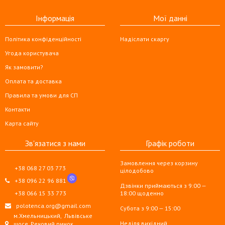
Інформація
Мої данні
Політика конфіденційності
Надіслати скаргу
Угода користувача
Як замовити?
Оплата та доставка
Правила та умови для СП
Контакти
Карта сайту
Зв'язатися з нами
Графік роботи
Замовлення через корзину
+38 068 27 03 773
цілодобово
+38 096 22 96 881
Дзвінки приймаються з 9:00 —
+38 066 15 33 773
18:00 щоденно
polotenca.org@gmail.com
Субота з 9:00 — 15:00
м.Хмельницький,
Львівське
Неділя вихідний
шосе, Речовий ринок