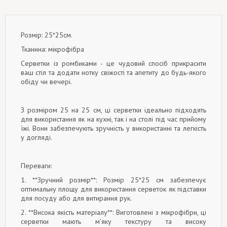
Розмір: 25*25см.
Тканина: мікрофібра
Серветки із ромбиками - це чудовий спосіб прикрасити
ваш стіл та додати нотку свіжості та апетиту до будь-якого
обіду чи вечері.
З розміром 25 на 25 см, ці серветки ідеально підходять
для використання як на кухні, так і на столі під час прийому
їжі. Вони забезпечують зручність у використанні та легкість
у догляді.
Переваги:
1. **Зручний розмір**: Розмір 25*25 см забезпечує
оптимальну площу для використання серветок як підставки
для посуду або для витирання рук.
2. **Висока якість матеріалу**: Виготовлені з мікрофібри, ці
серветки мають м'яку текстуру та високу