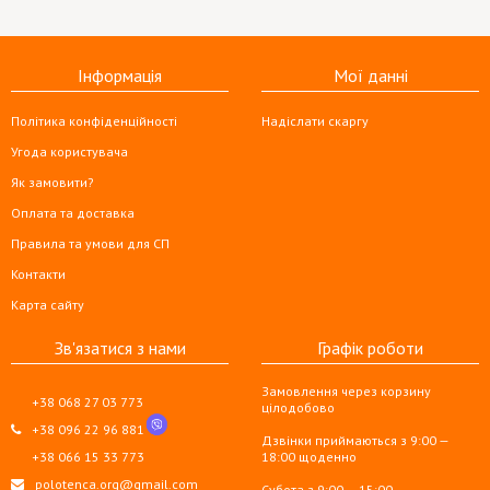
Інформація
Мої данні
Політика конфіденційності
Надіслати скаргу
Угода користувача
Як замовити?
Оплата та доставка
Правила та умови для СП
Контакти
Карта сайту
Зв'язатися з нами
Графік роботи
Замовлення через корзину
+38 068 27 03 773
цілодобово
+38 096 22 96 881
Дзвінки приймаються з 9:00 —
+38 066 15 33 773
18:00 щоденно
polotenca.org@gmail.com
Субота з 9:00 — 15:00