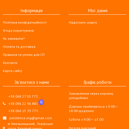
Інформація
Мої данні
Політика конфіденційності
Надіслати скаргу
Угода користувача
Як замовити?
Оплата та доставка
Правила та умови для СП
Контакти
Карта сайту
Зв'язатися з нами
Графік роботи
Замовлення через корзину
+38 068 27 03 773
цілодобово
+38 096 22 96 881
Дзвінки приймаються з 9:00 —
+38 066 15 33 773
18:00 щоденно
polotenca.org@gmail.com
Субота з 9:00 — 15:00
м.Хмельницький,
Львівське
Неділя вихідний
шосе, Речовий ринок