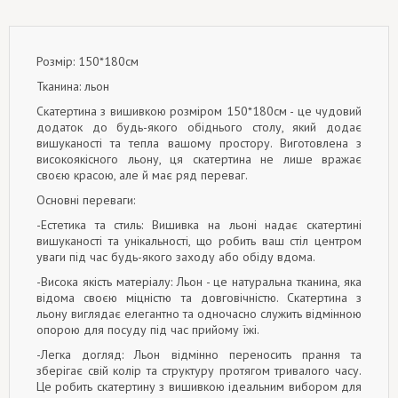
Розмір: 150*180см
Тканина: льон
Скатертина з вишивкою розміром 150*180см - це чудовий
додаток до будь-якого обіднього столу, який додає
вишуканості та тепла вашому простору. Виготовлена з
високоякісного льону, ця скатертина не лише вражає
своєю красою, але й має ряд переваг.
Основні переваги:
-Естетика та стиль: Вишивка на льоні надає скатертині
вишуканості та унікальності, що робить ваш стіл центром
уваги під час будь-якого заходу або обіду вдома.
-Висока якість матеріалу: Льон - це натуральна тканина, яка
відома своєю міцністю та довговічністю. Скатертина з
льону виглядає елегантно та одночасно служить відмінною
опорою для посуду під час прийому їжі.
-Легка догляд: Льон відмінно переносить прання та
зберігає свій колір та структуру протягом тривалого часу.
Це робить скатертину з вишивкою ідеальним вибором для