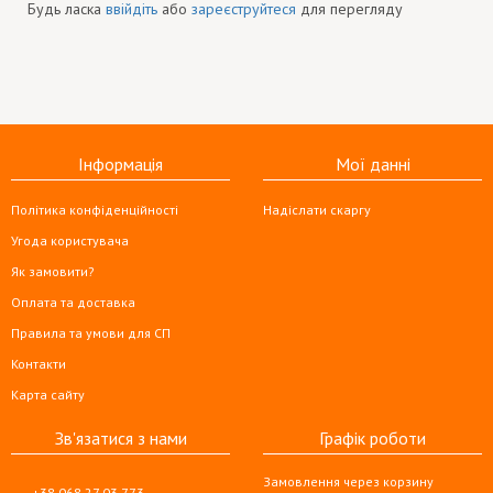
Будь ласка
ввійдіть
або
зареєструйтеся
для перегляду
Інформація
Мої данні
Політика конфіденційності
Надіслати скаргу
Угода користувача
Як замовити?
Оплата та доставка
Правила та умови для СП
Контакти
Карта сайту
Зв'язатися з нами
Графік роботи
Замовлення через корзину
+38 068 27 03 773