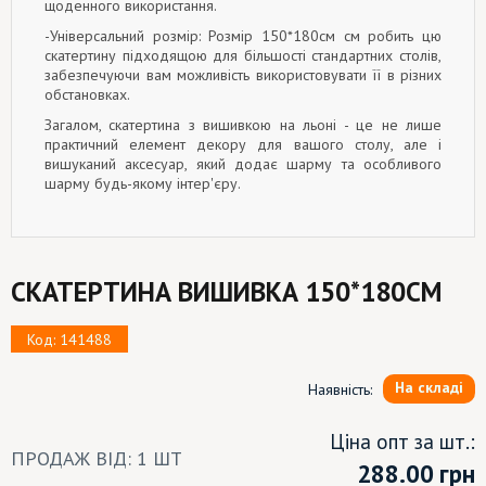
щоденного використання.
-Універсальний розмір: Розмір 150*180см см робить цю
скатертину підходящою для більшості стандартних столів,
забезпечуючи вам можливість використовувати її в різних
обстановках.
Загалом, скатертина з вишивкою на льоні - це не лише
практичний елемент декору для вашого столу, але і
вишуканий аксесуар, який додає шарму та особливого
шарму будь-якому інтер'єру.
СКАТЕРТИНА ВИШИВКА 150*180СМ
Код: 141488
На складі
Наявність:
Ціна опт за шт.:
ПРОДАЖ ВІД: 1 ШТ
288.00
грн