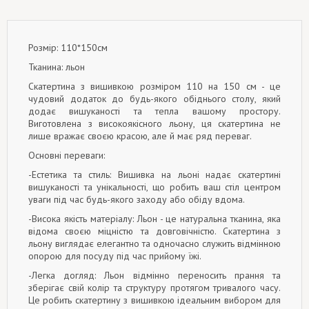
Розмір: 110*150см
Тканина: льон
Скатертина з вишивкою розміром 110 на 150 см - це
чудовий додаток до будь-якого обіднього столу, який
додає вишуканості та тепла вашому простору.
Виготовлена з високоякісного льону, ця скатертина не
лише вражає своєю красою, але й має ряд переваг.
Основні переваги:
-Естетика та стиль: Вишивка на льоні надає скатертині
вишуканості та унікальності, що робить ваш стіл центром
уваги під час будь-якого заходу або обіду вдома.
-Висока якість матеріалу: Льон - це натуральна тканина, яка
відома своєю міцністю та довговічністю. Скатертина з
льону виглядає елегантно та одночасно служить відмінною
опорою для посуду під час прийому їжі.
-Легка догляд: Льон відмінно переносить прання та
зберігає свій колір та структуру протягом тривалого часу.
Це робить скатертину з вишивкою ідеальним вибором для