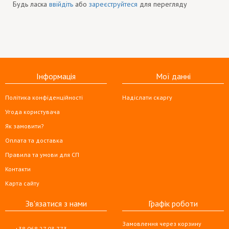
Будь ласка
ввійдіть
або
зареєструйтеся
для перегляду
Інформація
Мої данні
Політика конфіденційності
Надіслати скаргу
Угода користувача
Як замовити?
Оплата та доставка
Правила та умови для СП
Контакти
Карта сайту
Зв'язатися з нами
Графік роботи
Замовлення через корзину
+38 068 27 03 773