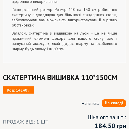
щоденного використання.
-Універсальний розмір: Розмір 110 на 150 см робить цю
скатертину підходящою для більшості стандартних столів,
забезпечуючи вам можливість використовувати її в різних
обстановках.
Загалом, скатертина з вишивкою на льоні - це не лише
практичний елемент декору для вашого столу, але і
вишуканий аксесуар, який додає шарму та особливого
шарму будь-якому інтер'єру.
СКАТЕРТИНА ВИШИВКА 110*150СМ
Код: 141489
На складі
Наявність:
Ціна опт за шт.:
ПРОДАЖ ВІД: 1 ШТ
184.50
грн