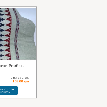
ники Ромбики
ціна за 1 шт.
108.00 грн
омити про 
явність