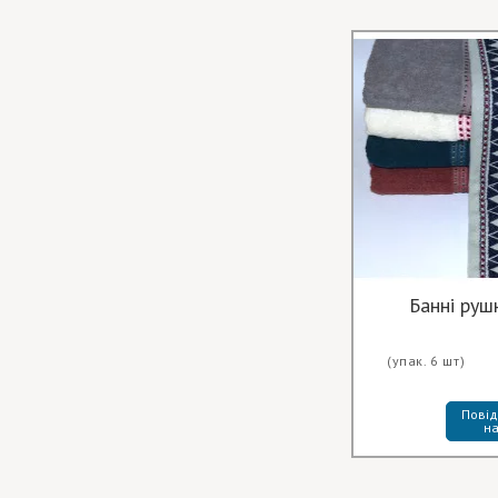
Банні руш
(упак. 6 шт)
Повід
на