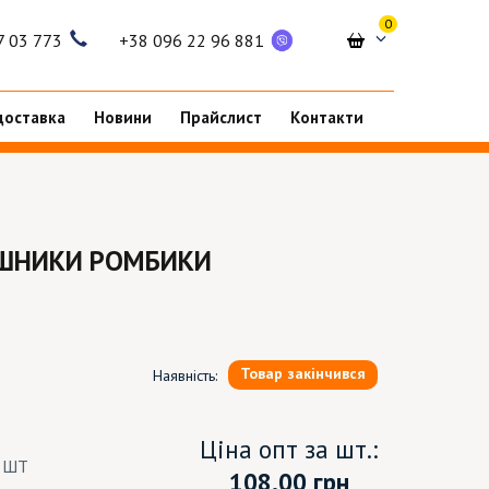
0
7 03 773
+38 096 22 96 881
доставка
Новини
Прайслист
Контакти
УШНИКИ РОМБИКИ
Товар закінчився
Наявність:
Ціна опт за шт.:
6 ШТ
108.00
грн