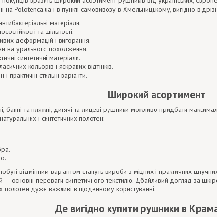
 покупців вразить широкий асортимент рушників від українських, європейс
і на Polotenca.ua і в пункті самовивозу в Хмельницькому, вигідно відріз
антибактеріальні матеріали.
осостійкості та щільності.
ливих деформацій і вигорання.
ини натурального походження.
ктичні синтетичні матеріали.
асичних кольорів і яскравих відтінків.
і практичні стильні варіанти.
Широкий асортимент
ні, банні та пляжні, дитячі та лицеві рушники можливо придбати максимал
 натуральних і синтетичних полотен:
бра.
о.
 побуті відмінним варіантом стануть вироби з міцних і практичних штучни
— основні переваги синтетичного текстилю. Дбайливий догляд за шкірою, 
их полотен дуже важливі в щоденному користуванні.
Де вигідно купити рушники в Крам