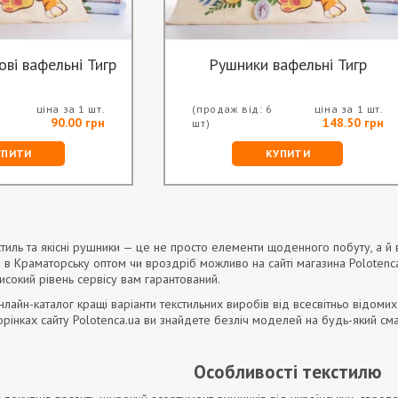
ві вафельні Тигр
Рушники вафельні Тигр
ціна за 1 шт.
(продаж від: 6
ціна за 1 шт.
90.00 грн
148.50 грн
шт)
УПИТИ
КУПИТИ
тиль та якісні рушники — це не просто елементи щоденного побуту, а й 
 в Краматорську оптом чи вроздріб можливо на сайті магазина Polotenc
високий рівень сервісу вам гарантований.
нлайн-каталог кращі варіанти текстильних виробів від всесвітньо відом
сторінках сайту Polotenca.ua ви знайдете безліч моделей на будь-який с
Особливості текстилю