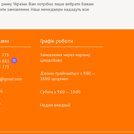
 ринку України. Вам потрібно лише вибрати бажані
мити замовлення. Наші менеджери нададуть всю
нами
Графік роботи
Замовлення через корзину
3 773
цілодобово
6 881
3 773
Дзвінки приймаються з 9:00 —
18:00 щоденно
g@gmail.com
й,
Субота з 9:00 — 15:00
,
Неділя вихідний