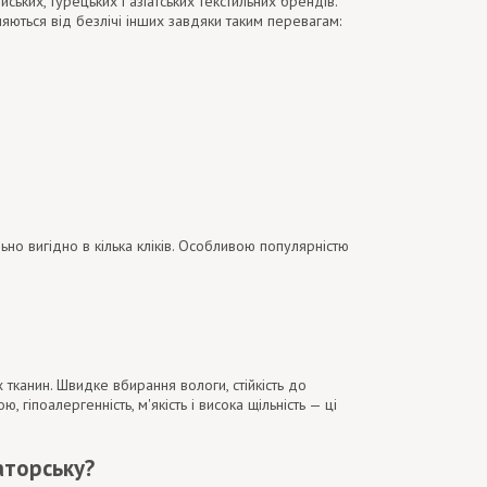
ьких, турецьких і азіатських текстильних брендів.
няються від безлічі інших завдяки таким перевагам:
ьно вигідно в кілька кліків. Особливою популярністю
х тканин. Швидке вбирання вологи, стійкість до
гіпоалергенність, м'якість і висока щільність — ці
аторську?