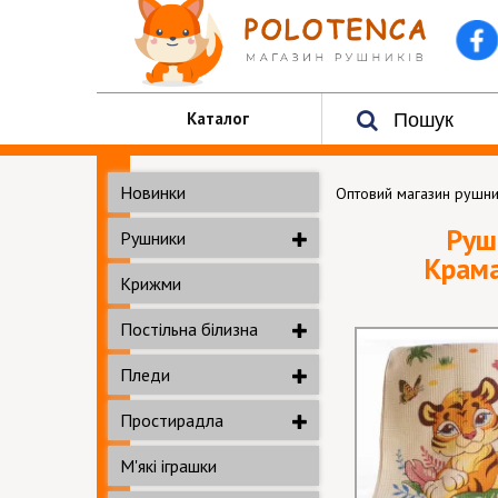
Каталог
Новинки
Оптовий магазин рушни
Руш
Рушники
Крама
Крижми
Постільна білизна
Пледи
Простирадла
М'які іграшки