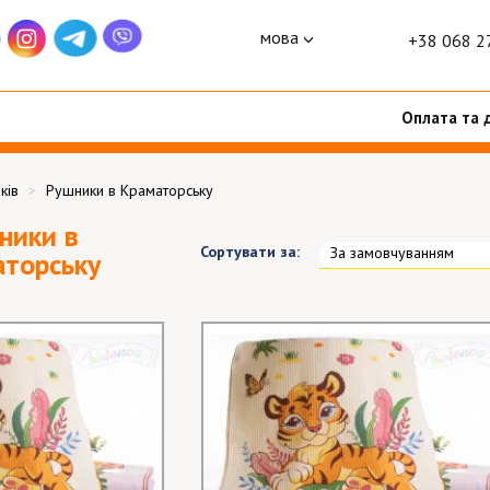
мова
+38 068 2
Оплата та 
ків
Рушники в Краматорську
ники в
Сортувати за:
За замовчуванням
торську