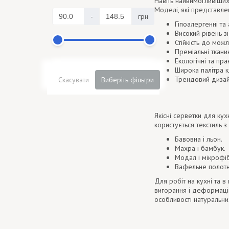
Навіть найвимогливіших
Моделі, які представлен
-
грн
Гіпоалергенні та 
Високий рівень зн
Стійкість до мож
Преміальні ткан
Екологічні та пра
Широка палітра кл
Трендовий дизайн 
Скасувати
Виберіть фільтри
Якісні серветки для кух
користується текстиль з
Бавовна і льон.
Махра і бамбук.
Модал і мікрофі
Вафельне полотн
Для робіт на кухні та в
вигорання і деформацій 
особливості натуральн