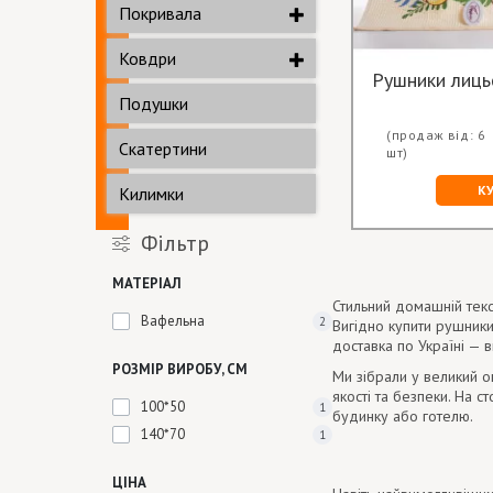
Покривала
Ковдри
Рушники лицьо
Подушки
(продаж від: 6
Скатертини
шт)
К
Килимки
Фільтр
МАТЕРІАЛ
Стильний домашній текс
Вафельна
2
Вигідно купити рушники
доставка по Україні — 
РОЗМІР ВИРОБУ, СМ
Ми зібрали у великий о
якості та безпеки. На 
100*50
1
будинку або готелю.
140*70
1
ЦІНА