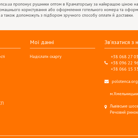
enca.ua пропонує рушники оптом в Краматорську за найкращою ціною на
домашнього користування або оформлення готельного номера та офор
 а також допоможуть з підбором зручного способу оплати й доставки.
Мої данні
Зв'язатися з 
сті
Надіслати скаргу
+38 068 27 0
+38 096 22 9
+38 066 15 3
polotenca.or
м.Хмельницьки
СП
Львівське шосе
Речовий ринок