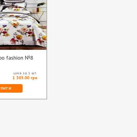
ро fashion №8
ціна за 1 шт.
1 305.00 грн
УПИТИ