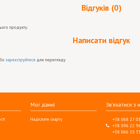
Відгуків (0)
ього продукту.
Написати відгук
бо
зареєструйтеся
для перегляду
Мої данні
Зв'язатися з 
сті
Надіслати скаргу
+38 068 27 0
+38 096 22 9
+38 066 15 3