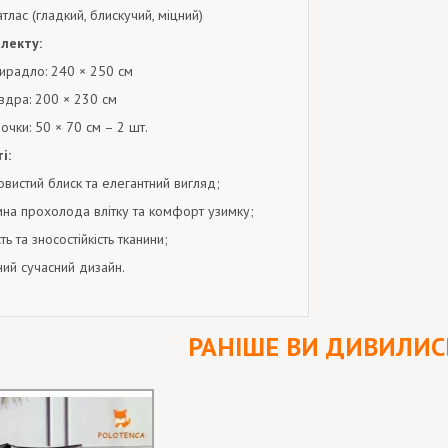
тлас (гладкий, блискучий, міцний)
лекту:
ирадло: 240 × 250 см
вдра: 200 × 230 см
очки: 50 × 70 см – 2 шт.
і:
вистий блиск та елегантний вигляд;
на прохолода влітку та комфорт узимку;
ть та зносостійкість тканини;
ний сучасний дизайн.
РАНІШЕ ВИ ДИВИЛИС