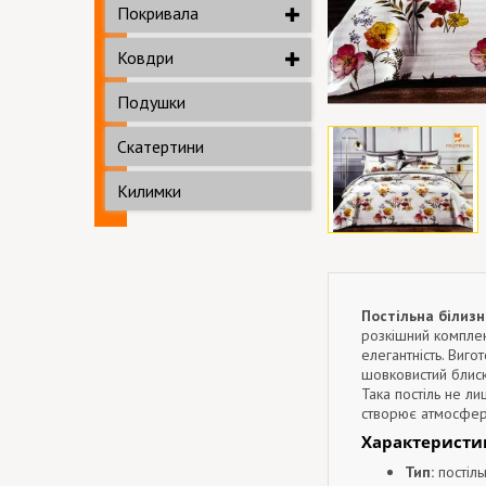
Покривала
Ковдри
Подушки
Скатертини
Килимки
Постільна білиз
розкішний комплект
елегантність. Виго
шовковистий блиск
Така постіль не ли
створює атмосферу
Характеристи
Тип:
постіль