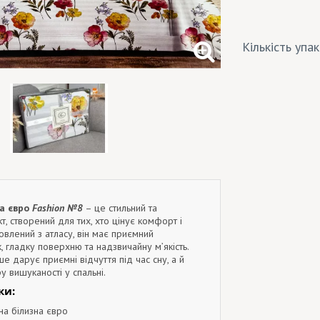
Кількість упа
на євро
Fashion №8
– це стильний та
, створений для тих, хто цінує комфорт і
товлений з атласу, він має приємний
, гладку поверхню та надзвичайну м’якість.
ше дарує приємні відчуття під час сну, а й
 вишуканості у спальні.
ки:
на білизна євро