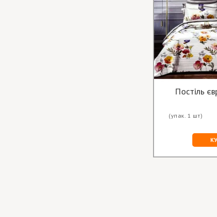
Постіль єв
(упак. 1 шт)
К