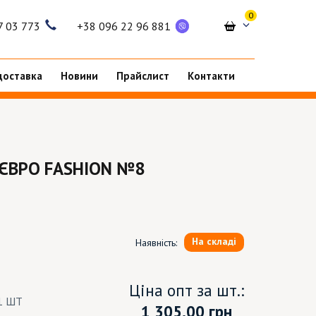
0
7 03 773
+38 096 22 96 881
доставка
Новини
Прайслист
Контакти
 ЄВРО FASHION №8
На складі
Наявність:
Ціна опт за шт.:
1 ШТ
1 305.00
грн