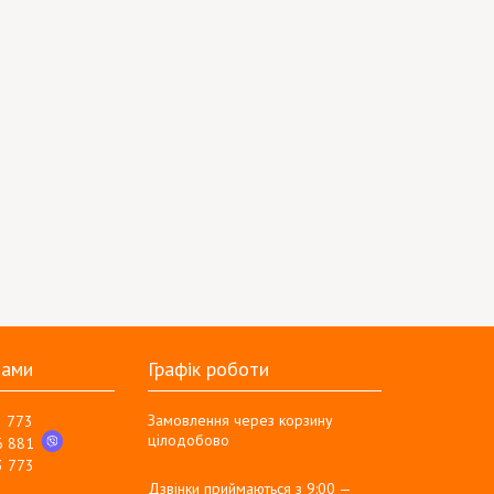
нами
Графік роботи
Замовлення через корзину
3 773
цілодобово
6 881
3 773
Дзвінки приймаються з 9:00 —