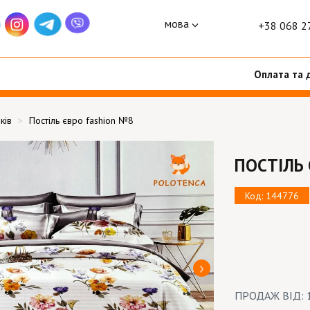
мова
+38 068 2
Оплата та 
ків
Постіль євро fashion №8
ПОСТІЛЬ
Код: 144776
ПРОДАЖ ВІД: 