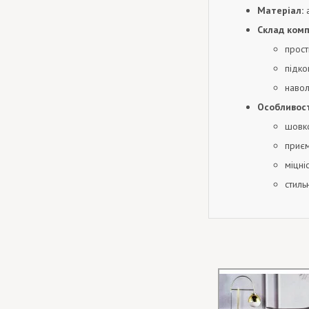
Матеріал:
а
Склад комп
прост
підко
навол
Особливост
шовко
приєм
міцніс
стиль