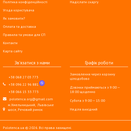
Політика конфіденційності
Надіслати скаргу
Угода користувача
Як замовити?
Оплата та доставка
Правила та умови для СП
Контакти
Карта сайту
Зв'язатися з нами
Графік роботи
Замовлення через корзину
+38 068 27 03 773
цілодобово
+38 096 22 96 881
Дзвінки приймаються з 9:00 —
+38 066 15 33 773
18:00 щоденно
polotenca.org@gmail.com
Субота з 9:00 — 15:00
м.Хмельницький,
Львівське
Неділя вихідний
шосе, Речовий ринок
Polotenca.ua © 2026. Всі права захищені.