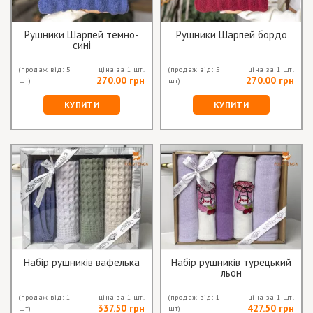
Рушники Шарпей темно-
Рушники Шарпей бордо
сині
(продаж від: 5
ціна за 1 шт.
(продаж від: 5
ціна за 1 шт.
270.00 грн
270.00 грн
шт)
шт)
КУПИТИ
КУПИТИ
Набір рушників вафелька
Набір рушників турецький
льон
(продаж від: 1
ціна за 1 шт.
(продаж від: 1
ціна за 1 шт.
337.50 грн
427.50 грн
шт)
шт)