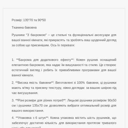
Розмір: 135*70 та 90*50
Тканина бавовна
Рушники "З бахромою" – це стильні та функціональні аксесуари для
вашої ванної кімнати, які прикрасять та зроблять ваш щоденний догляд
за собою ще приємнішим. Ось їх переваги:
1. **Бахрома для додаткового ефекту**: Кожен рушник оснащений
елегантною бахромою, яка надає їм вишуканості та стилю. Це створює
естетичний вигляд і робить їх привабливими програмами для вашої
ванної кімнати.
2. **Висока якість бавовни**: Виготовлені зі 100% бавовни, ці рушники
мають м'яку та приємну текстуру, ніжно доглядає за вашою шкірою під
час висушування.
3. **Різні розміри для різних потреб**: Лицьові рушники розміром 90x50
см і рушники 135x70 см дозволяють вибрати оптимальний розмір для
вашого використання.
4. **Упаковка з 6 штук**: Кожна упаковка містить шість рушників, що
забезпечує достатню кількість для використання протягом тривалого