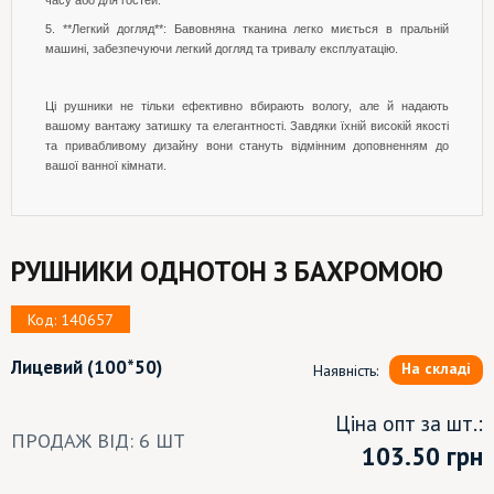
часу або для гостей.
5. **Легкий догляд**: Бавовняна тканина легко миється в пральній
машині, забезпечуючи легкий догляд та тривалу експлуатацію.
Ці рушники не тільки ефективно вбирають вологу, але й надають
вашому вантажу затишку та елегантності. Завдяки їхній високій якості
та привабливому дизайну вони стануть відмінним доповненням до
вашої ванної кімнати.
РУШНИКИ ОДНОТОН З БАХРОМОЮ
Код: 140657
Лицевий
(100*50)
На складі
Наявність:
Ціна опт за шт.:
ПРОДАЖ ВІД: 6 ШТ
103.50
грн