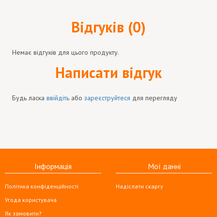
Відгуків (0)
Немає відгуків для цього продукту.
Написати відгук
Будь ласка
ввійдіть
або
зареєструйтеся
для перегляду
Інформація
Мої данні
Політика конфіденційності
Надіслати скаргу
Угода користувача
Як замовити?