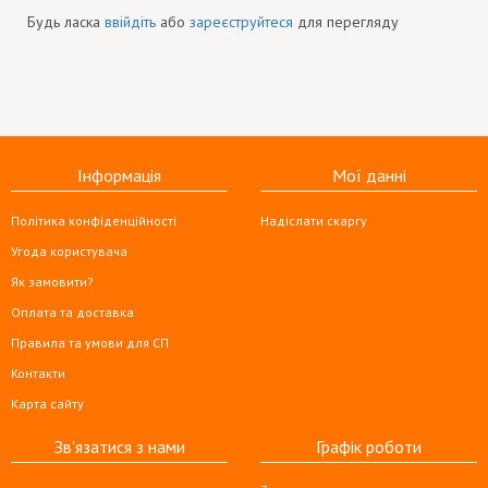
Будь ласка
ввійдіть
або
зареєструйтеся
для перегляду
Інформація
Мої данні
Політика конфіденційності
Надіслати скаргу
Угода користувача
Як замовити?
Оплата та доставка
Правила та умови для СП
Контакти
Карта сайту
Зв'язатися з нами
Графік роботи