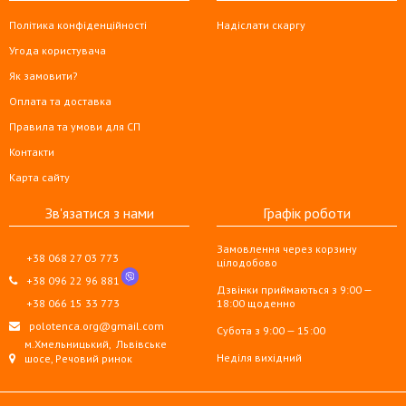
Політика конфіденційності
Надіслати скаргу
Угода користувача
Як замовити?
Оплата та доставка
Правила та умови для СП
Контакти
Карта сайту
Зв'язатися з нами
Графік роботи
Замовлення через корзину
+38 068 27 03 773
цілодобово
+38 096 22 96 881
Дзвінки приймаються з 9:00 —
+38 066 15 33 773
18:00 щоденно
polotenca.org@gmail.com
Субота з 9:00 — 15:00
м.Хмельницький,
Львівське
Неділя вихідний
шосе, Речовий ринок