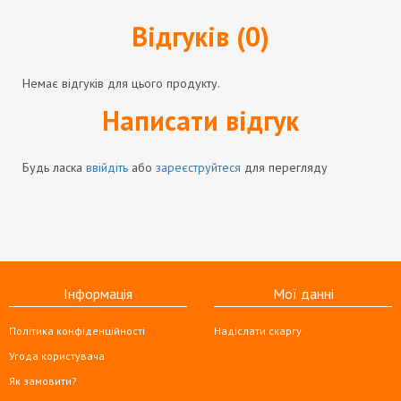
Відгуків (0)
Немає відгуків для цього продукту.
Написати відгук
Будь ласка
ввійдіть
або
зареєструйтеся
для перегляду
Інформація
Мої данні
Політика конфіденційності
Надіслати скаргу
Угода користувача
Як замовити?