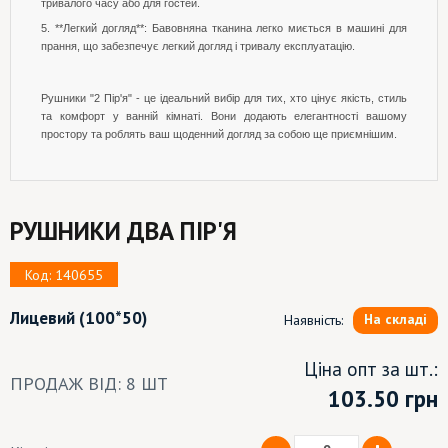
тривалого часу або для гостей.
5. **Легкий догляд**: Бавовняна тканина легко миється в машині для
прання, що забезпечує легкий догляд і тривалу експлуатацію.
Рушники "2 Пір'я" - це ідеальний вибір для тих, хто цінує якість, стиль
та комфорт у ванній кімнаті. Вони додають елегантності вашому
простору та роблять ваш щоденний догляд за собою ще приємнішим.
РУШНИКИ ДВА ПІР'Я
Код: 140655
Лицевий
(100*50)
На складі
Наявність:
Ціна опт за шт.:
ПРОДАЖ ВІД: 8 ШТ
103.50
грн