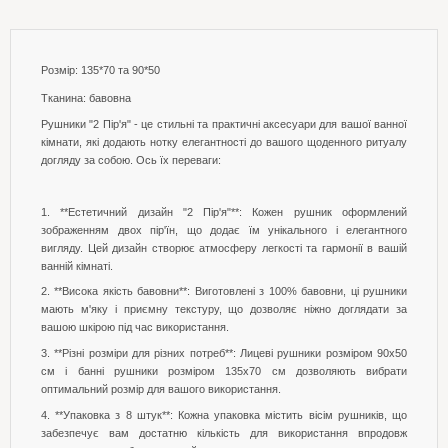
Розмір: 135*70 та 90*50
Тканина: бавовна
Рушники "2 Пір'я" - це стильні та практичні аксесуари для вашої ванної
кімнати, які додають нотку елегантності до вашого щоденного ритуалу
догляду за собою. Ось їх переваги:
1. **Естетичний дизайн "2 Пір'я"**: Кожен рушник оформлений
зображенням двох пір'їн, що додає їм унікального і елегантного
вигляду. Цей дизайн створює атмосферу легкості та гармонії в вашій
ванній кімнаті.
2. **Висока якість бавовни**: Виготовлені з 100% бавовни, ці рушники
мають м'яку і приємну текстуру, що дозволяє ніжно доглядати за
вашою шкірою під час використання.
3. **Різні розміри для різних потреб**: Лицеві рушники розміром 90x50
см і банні рушники розміром 135x70 см дозволяють вибрати
оптимальний розмір для вашого використання.
4. **Упаковка з 8 штук**: Кожна упаковка містить вісім рушників, що
забезпечує вам достатню кількість для використання впродовж