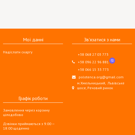
Мої данні
Зв'язатися з нами
Надіслати скаргу
+38 068 27 03 773
+38 096 22 96 881
+38 066 15 33 773
polotenca.org@gmail.com
м.Хмельницький,
Львівське
шосе, Речовий ринок
Графік роботи
Замовлення через корзину
цілодобово
Дзвінки приймаються з 9:00 —
18:00 щоденно