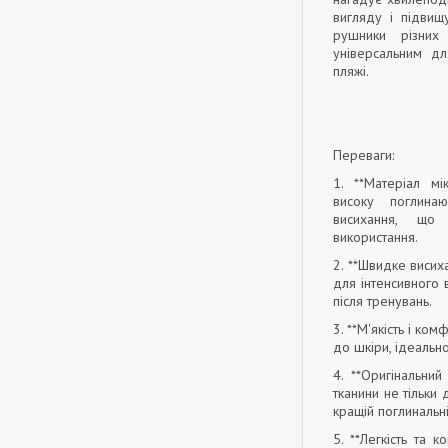
вигляду і підвищ
рушники різних
універсальним дл
пляжі.
Переваги:
1. **Матеріал м
високу поглина
висихання, що
використання.
2. **Швидке висих
для інтенсивного
після тренувань.
3. **М'якість і ко
до шкіри, ідеальн
4. **Оригінальний
тканини не тільки 
кращій поглинальні
5. **Легкість та к