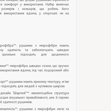
ує комфорт у використанні. Набір включає
 розмірів і кольорів, що робить його
я використання вдома, у спортзалі чи на
ікрофібра**: рушники з мікрофібри мають
ючу здатність та забезпечують швидке
 ідеально підходить для щоденного
ання**: мікрофібра швидко сохне, що зручно
 використання вдома, під час подорожей або
мфорт**: рушники мають приємну текстуру, м’які
о підходять для людей з чутливою шкірою.
 дизайн "Шарпей"**: хвилеподібна структура
додає візуальної привабливості, але й сприяє
й здатності рушників.
омпактність**: рушники з мікрофібри легкі та