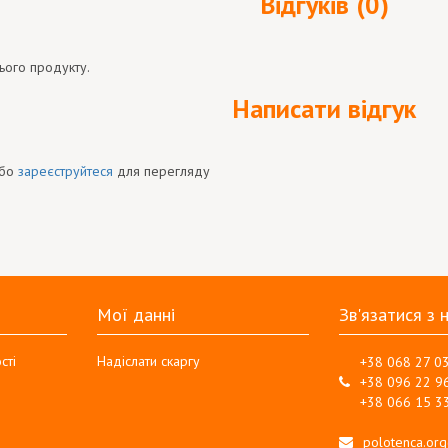
Відгуків (0)
ього продукту.
Написати відгук
бо
зареєструйтеся
для перегляду
Мої данні
Зв'язатися з 
сті
Надіслати скаргу
+38 068 27 0
+38 096 22 9
+38 066 15 3
polotenca.or