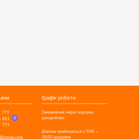
нами
Графік роботи
Замовлення через корзину
3 773
цілодобово
6 881
3 773
Дзвінки приймаються з 9:00 —
18:00 щоденно
g@gmail.com