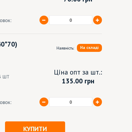
ковок:
40*70)
На складі
Наявність:
Ціна опт за шт.:
5 ШТ
135.00 грн
ковок:
КУПИТИ