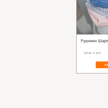
Рушники Шарп
(упак. 4 шт)
К