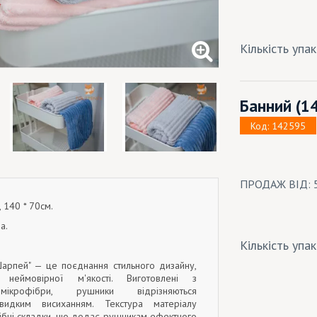
Кількість упа
Банний
(1
Код: 142595
ПРОДАЖ ВІД: 
, 140 * 70см.
а.
Кількість упа
Шарпей" — це поєднання стильного дизайну,
а неймовірної м'якості. Виготовлені з
 мікрофібри, рушники відрізняються
видким висиханням. Текстура матеріалу
ібні складки, що додає рушникам ефектного