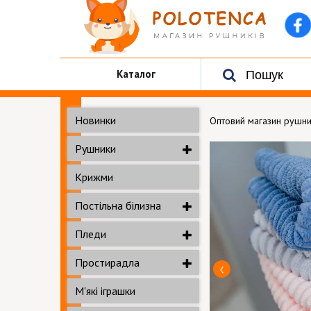
Каталог
Новинки
Оптовий магазин рушни
Рушники
Крижми
Постільна білизна
Пледи
Простирадла
М'які іграшки