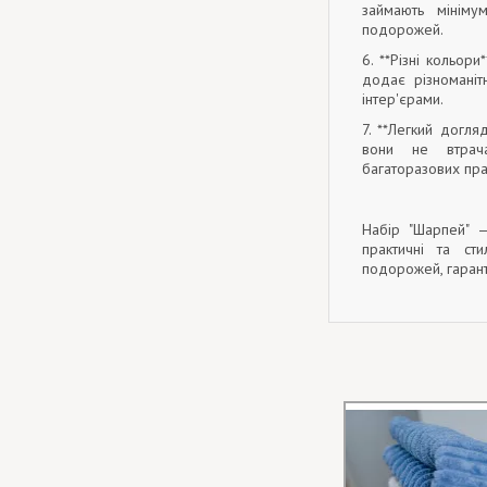
займають мініму
подорожей.
6. **Різні кольори
додає різноманіт
інтер'єрами.
7. **Легкий догля
вони не втрач
багаторазових пра
Набір "Шарпей" 
практичні та ст
подорожей, гарант