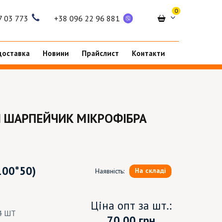
0
7 03 773
+38 096 22 96 881
доставка
Новини
Прайслист
Контакти
 ШАРПЕЙЧИК МІКРОФІБРА
100*50)
На складі
Наявність:
Ціна опт за шт.:
4 ШТ
70.00
грн