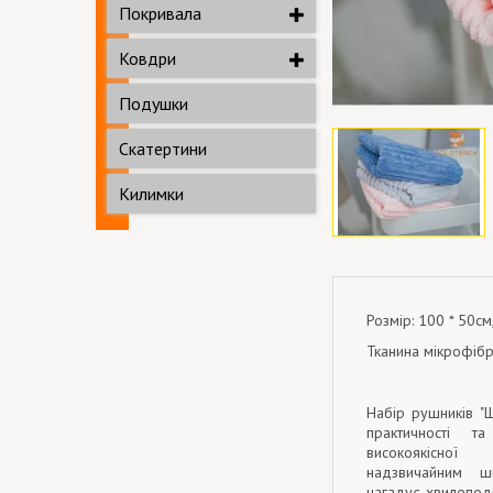
Покривала
Ковдри
Подушки
Скатертини
Килимки
Розмір: 100 * 50см
Тканина мікрофібр
Набір рушників "
практичності т
високоякісної
надзвичайним ш
нагадує хвилепод