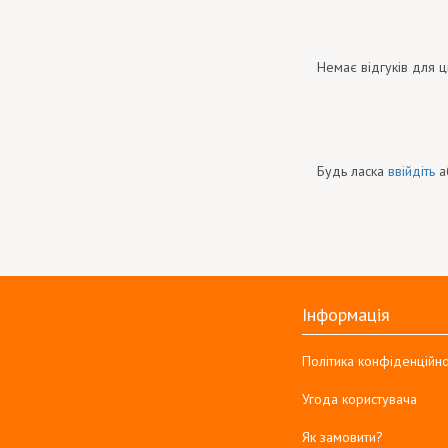
Немає відгуків для ц
Будь ласка
ввійдіть
а
Інформація
Політика конфіденційно
Угода користувача
Як замовити?