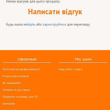
Немає відгуків для цього продукту.
Написати відгук
Будь ласка
ввійдіть
або
зареєструйтеся
для перегляду
Інформація
Мої данні
Політика конфіденційності
Надіслати скаргу
Угода користувача
Як замовити?
Оплата та доставка
Правила та умови для СП
Контакти