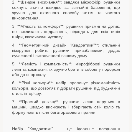
2. **Швидке висихання**: завдяки мікрофібрі рушники
сохнуть значно швидше за звичайні бавовняні, що
зручно для активного способу життя та частого
використання.
3. **М'якість та комфорт**: рушники приємні на дотик,
не викликають подразнень, підходять для всіх типів
шкіри, включаючи чутливу.
4. **Геометричний дизайн "Квадратики"**: стильний
візерунок робить рушники привабливими, додає
сучасності і витонченості вашому дому.
5. **Легкість і компактність**: мікрофіброві рушники
легкі та компактні, їх зручно брати із собою у подорожі
або до спортзалу.
6. **Різні кольори**: набір пропонує різноманітність
кольорів, що дозволяє підібрати рушники під будь-який
стиль інтер'єру.
7. **Простий догляд**: рушники легко перуться в
машині, швидко висихають і зберігають свій колір та
форму навіть після багаторазового прання.
Набір "Квадратики" — це ідеальне поєднання