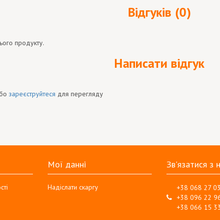
Відгуків (0)
ього продукту.
Написати відгук
бо
зареєструйтеся
для перегляду
Мої данні
Зв'язатися з 
сті
Надіслати скаргу
+38 068 27 0
+38 096 22 9
+38 066 15 3