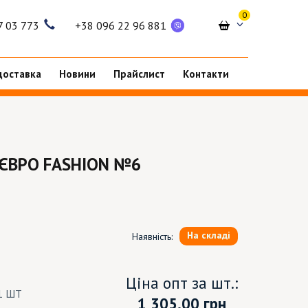
0
7 03 773
+38 096 22 96 881
доставка
Новини
Прайслист
Контакти
 ЄВРО FASHION №6
На складі
Наявність:
Ціна опт за шт.:
1 ШТ
1 305.00
грн