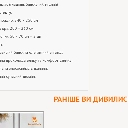
тлас (гладкий, блискучий, міцний)
лекту:
ирадло: 240 × 250 см
вдра: 200 × 230 см
очки: 50 × 70 см – 2 шт.
і:
вистий блиск та елегантний вигляд;
на прохолода влітку та комфорт узимку;
ть та зносостійкість тканини;
ний сучасний дизайн.
РАНІШЕ ВИ ДИВИЛИС