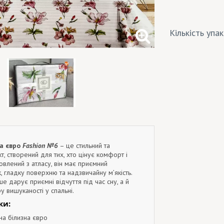
Кількість упа
на євро
Fashion №6
– це стильний та
, створений для тих, хто цінує комфорт і
товлений з атласу, він має приємний
, гладку поверхню та надзвичайну м’якість.
ше дарує приємні відчуття під час сну, а й
 вишуканості у спальні.
ки:
на білизна євро