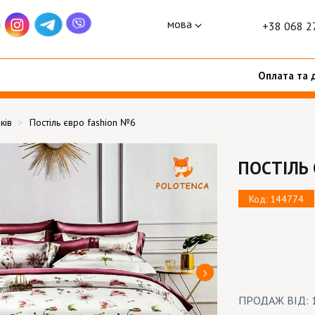
мова
+38 068 2
Оплата та 
ків
Постіль євро fashion №6
ПОСТІЛЬ
Код: 144774
ПРОДАЖ ВІД: 