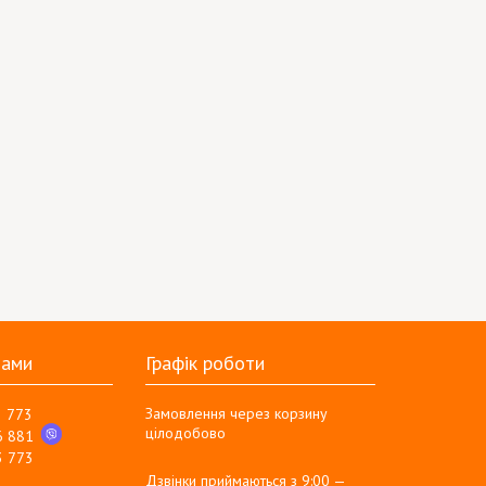
нами
Графік роботи
Замовлення через корзину
3 773
цілодобово
6 881
3 773
Дзвінки приймаються з 9:00 —