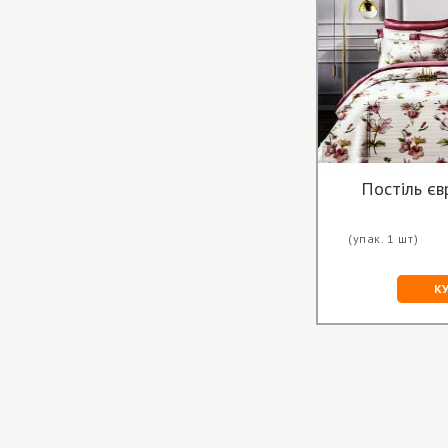
Постіль єв
(упак. 1 шт)
К