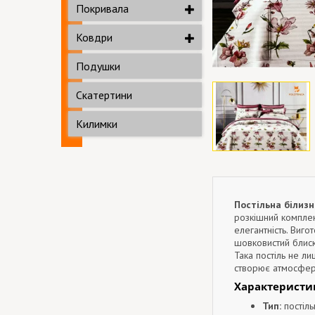
Покривала
Ковдри
Подушки
Скатертини
Килимки
Постільна білиз
розкішний комплект
елегантність. Виго
шовковистий блиск
Така постіль не ли
створює атмосферу
Характеристи
Тип:
постіль