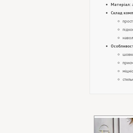
Матеріал:
а
Склад комп
прост
підко
навол
Особливост
шовко
приєм
міцніс
стиль