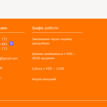
нами
Графік роботи
Замовлення через корзину
3 773
цілодобово
6 881
3 773
Дзвінки приймаються з 9:00 —
18:00 щоденно
g@gmail.com
й,
Субота з 9:00 — 15:00
,
Неділя вихідний