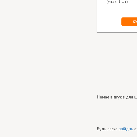
(упак. 1 шт)
Ціна опт за
(упак. 1 шт)
шт.:
117.00 грн
КУПИТИ
К
Немає відгуків для ц
Будь ласка
ввійдіть
а