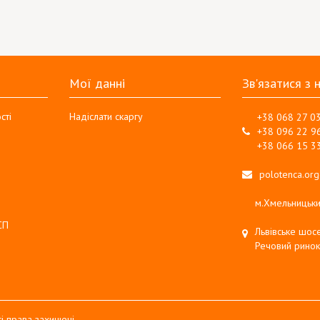
Мої данні
Зв'язатися з 
сті
Надіслати скаргу
+38 068 27 0
+38 096 22 9
+38 066 15 3
polotenca.or
м.Хмельницьки
СП
Львівське шосе
Речовий ринок
і права захищені.