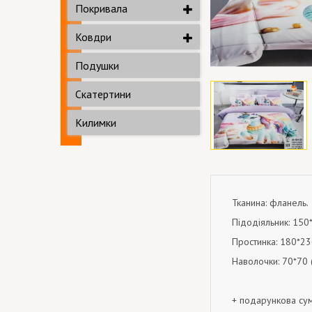
Покривала
Ковдри
Подушки
Скатертини
Килимки
Тканина: фланель.
Підодіяльник: 150
Простинка: 180*23
Наволочки: 70*70 (
+ подарункова су