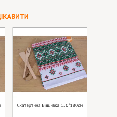
ЦІКАВИТИ
м
Скатертина Вишивка 150*180см
Ба