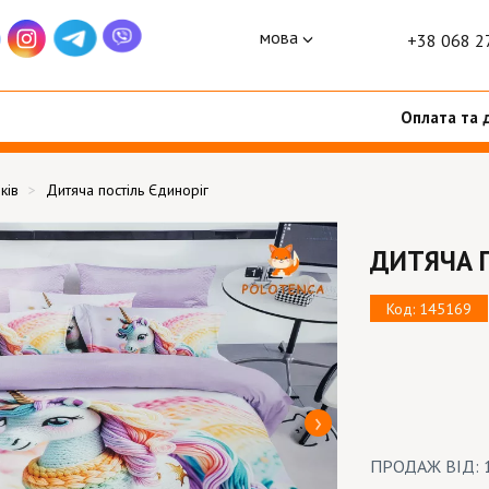
мова
+38 068 2
Оплата та 
ків
Дитяча постіль Єдиноріг
ДИТЯЧА 
Код: 145169
ПРОДАЖ ВІД: 