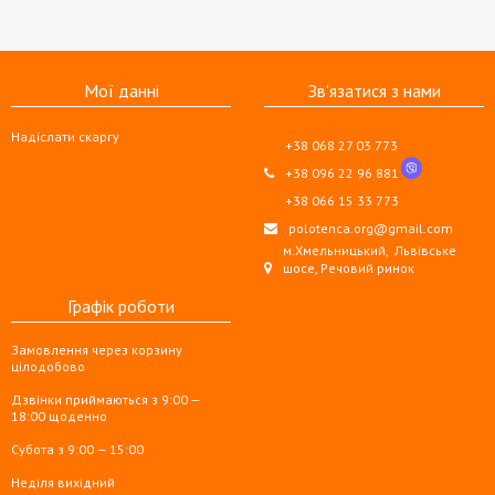
Мої данні
Зв'язатися з нами
Надіслати скаргу
+38 068 27 03 773
+38 096 22 96 881
+38 066 15 33 773
polotenca.org@gmail.com
м.Хмельницький,
Львівське
шосе, Речовий ринок
Графік роботи
Замовлення через корзину
цілодобово
Дзвінки приймаються з 9:00 —
18:00 щоденно
Субота з 9:00 — 15:00
Неділя вихідний