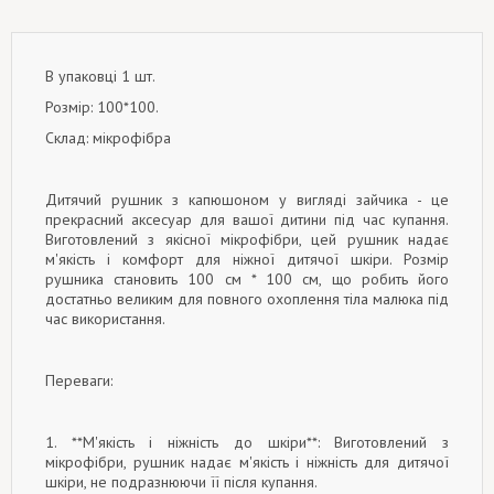
В упаковці 1 шт.
Розмір: 100*100.
Склад: мікрофібра
Дитячий рушник з капюшоном у вигляді зайчика - це
прекрасний аксесуар для вашої дитини під час купання.
Виготовлений з якісної мікрофібри, цей рушник надає
м'якість і комфорт для ніжної дитячої шкіри. Розмір
рушника становить 100 см * 100 см, що робить його
достатньо великим для повного охоплення тіла малюка під
час використання.
Переваги:
1. **М'якість і ніжність до шкіри**: Виготовлений з
мікрофібри, рушник надає м'якість і ніжність для дитячої
шкіри, не подразнюючи її після купання.