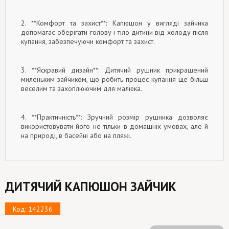
2. **Комфорт та захист**: Капюшон у вигляді зайчика
допомагає оберігати голову і тіло дитини від холоду після
купання, забезпечуючи комфорт та захист.
3. **Яскравий дизайн**: Дитячий рушник прикрашений
миленьким зайчиком, що робить процес купання ще більш
веселим та захоплюючим для малюка.
4. **Практичність**: Зручний розмір рушника дозволяє
використовувати його не тільки в домашніх умовах, але й
на природі, в басейні або на пляжі.
ДИТЯЧИЙ КАПЮШОН ЗАЙЧИК
Код: 142236