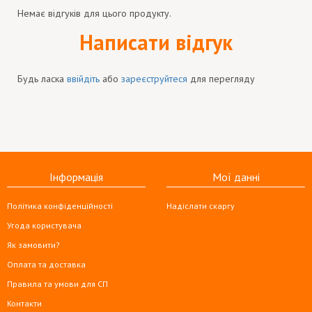
Немає відгуків для цього продукту.
Написати відгук
Будь ласка
ввійдіть
або
зареєструйтеся
для перегляду
Інформація
Мої данні
Політика конфіденційності
Надіслати скаргу
Угода користувача
Як замовити?
Оплата та доставка
Правила та умови для СП
Контакти