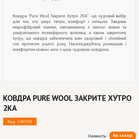
Ковдра "Pure Wool Закрите Хутро 2КА" - це чудовий вибір
для тих, хто цінує тепло, комфорт і затишок. Завдяки
мікрофібровій тканині, наповнювачу з овечої вовни та
ультратонкого поліефірного волокна, а також закритому
хутру, ця ковдра забезпечить вам здоровий і спокійний
сон протягом усього року. Насолоджуйтесь розкішшю і
комфортом кожної ночі з цією чудовою ковдрою.
КОВДРА PURE WOOL ЗАКРИТЕ ХУТРО
2КА
Код: 140350
На складі
Наявність: