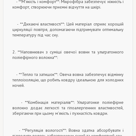
- **М'якість і комфорт**: Мікрофібра забезпечує ніжність і
комфорт, створюючи приємні відчуття на шкірі.
- **Дихаючі властивості**: Цей матеріал сприяє хорошій
циркуляції повітря, допомагаючи підтримувати оптимальну
температуру під час сну.
2. **Наповнювач з суміші овечої вовни та ультратонкого
поліефірного волокна**:
- **Тепло та затишок**: Овеча вовна забезпечує відмінну
теплоізоляцію, що робить ковдру ідеальною для холодних
ночей.
- **Комбінація матеріалів**: Ультратонке поліефірне
волокно додає легкості та гіпоалергенних властивостей,
зберігаючи при цьому м'якість і пухнастість ковдри.
- **Регуляція вологості**: Вовна здатна абсорбувати і
відводити вологу, забезпечуючи сухий та комфортний сон.