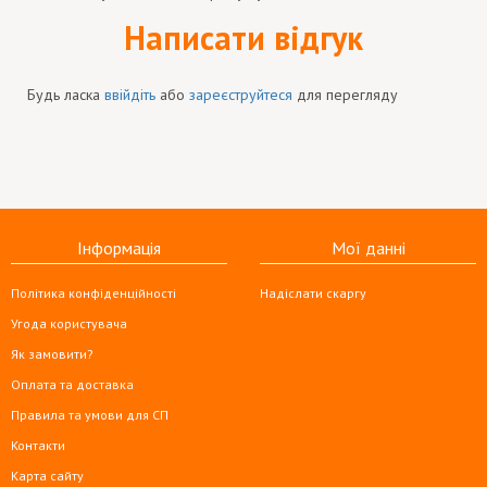
Написати відгук
Будь ласка
ввійдіть
або
зареєструйтеся
для перегляду
Інформація
Мої данні
Політика конфіденційності
Надіслати скаргу
Угода користувача
Як замовити?
Оплата та доставка
Правила та умови для СП
Контакти
Карта сайту