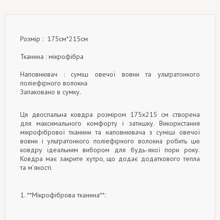
Розмір : 175см*215см
Тканина : мікрофібра
Наповнювач : суміш овечої вовни та ультратонкого
поліефірного волокна
Запаковано в сумку.
Ця двоспальна ковдра розміром 175x215 см створена
для максимального комфорту і затишку. Використання
мікрофібрової тканини та наповнювача з суміші овечої
вовни і ультратонкого поліефірного волокна робить цю
ковдру ідеальним вибором для будь-якої пори року.
Ковдра має закрите хутро, що додає додаткового тепла
та м'якості.
1. **Мікрофіброва тканина**: