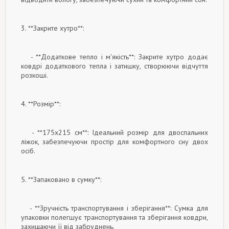
3. **Закрите хутро**:
- **Додаткове тепло і м'якість**: Закрите хутро додає
ковдрі додаткового тепла і затишку, створюючи відчуття
розкоші.
4. **Розмір**:
- **175x215 см**: Ідеальний розмір для двоспальних
ліжок, забезпечуючи простір для комфортного сну двох
осіб.
5. **Запаковано в сумку**:
- **Зручність транспортування і зберігання**: Сумка для
упаковки полегшує транспортування та зберігання ковдри,
захищаючи її від забруднень.