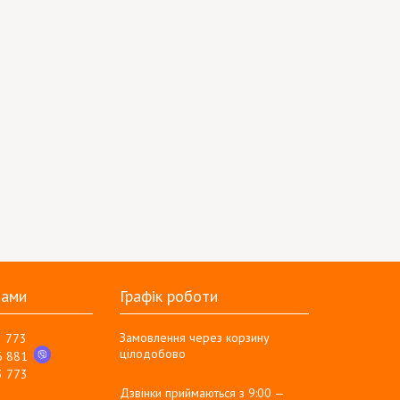
нами
Графік роботи
Замовлення через корзину
3 773
цілодобово
6 881
3 773
Дзвінки приймаються з 9:00 —