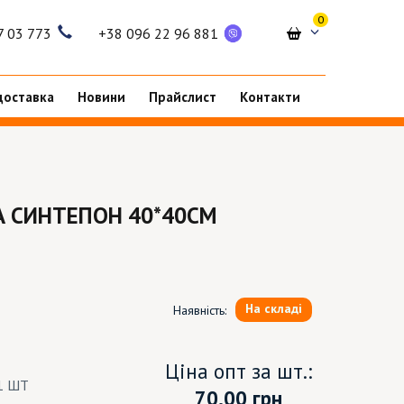
0
7 03 773
+38 096 22 96 881
доставка
Новини
Прайслист
Контакти
 СИНТЕПОН 40*40СМ
На складі
Наявність:
Ціна опт за шт.:
1 ШТ
70.00
грн