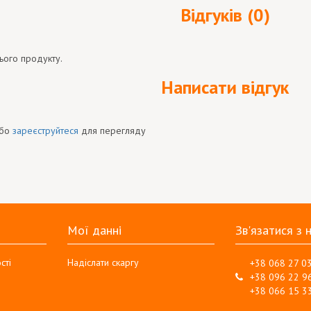
Відгуків (0)
ього продукту.
Написати відгук
бо
зареєструйтеся
для перегляду
Мої данні
Зв'язатися з 
сті
Надіслати скаргу
+38 068 27 0
+38 096 22 9
+38 066 15 3