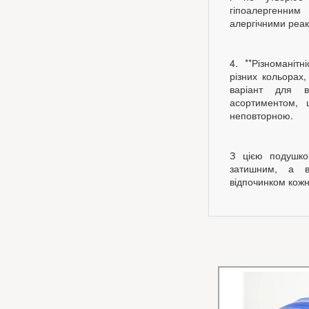
гіпоалергенни
алергічними реак
4. **Різноманіт
різних кольорах
варіант для в
асортиментом, 
неповторною.
З цією подушк
затишним, а в
відпочинком кожно