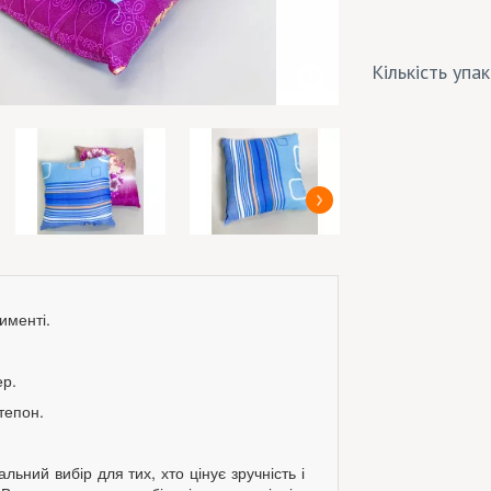
Кількість упа
именті.
ер.
тепон.
льний вибір для тих, хто цінує зручність і