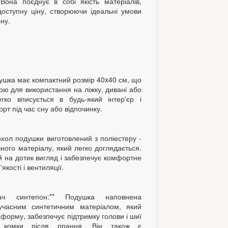
Вона поєднує в собі якість матеріалів,
доступну ціну, створюючи ідеальні умови
сну.
одушка має компактний розмір 40x40 см, що
ною для використання на ліжку, дивані або
егко вписується в будь-який інтер'єр і
рт під час сну або відпочинку.
Чохол подушки виготовлений з поліестеру -
ічного матеріалу, який легко доглядається.
 на дотик вигляд і забезпечує комфортне
якості і вентиляції.
ач синтепон:** Подушка наповнена
учасним синтетичним матеріалом, який
 форму, забезпечує підтримку голови і шиї
 комки після прання. Він також є