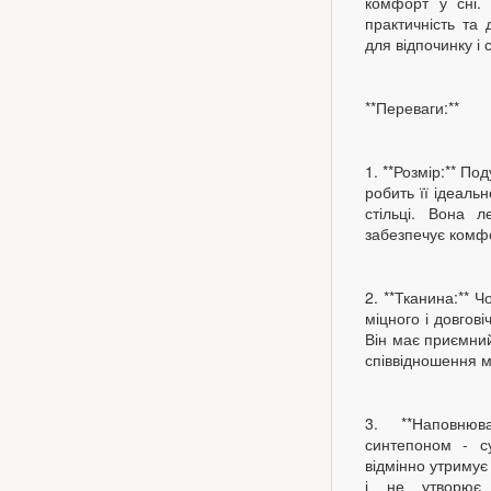
комфорт у сні. 
практичність та 
для відпочинку і 
**Переваги:**
1. **Розмір:** П
робить її ідеаль
стільці. Вона л
забезпечує комфо
2. **Тканина:** 
міцного і довгов
Він має приємний
співвідношення м'
3. **Наповнюв
синтепоном - с
відмінно утримує
і не утворює