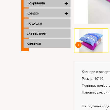
Покривала
Ковдри
Подушки
Скатертини
Килимки
Кольори в ассорт
Розмір: 40*40.
Тканина: поліест
Наповнювач: син
Ця подушка - ідеа