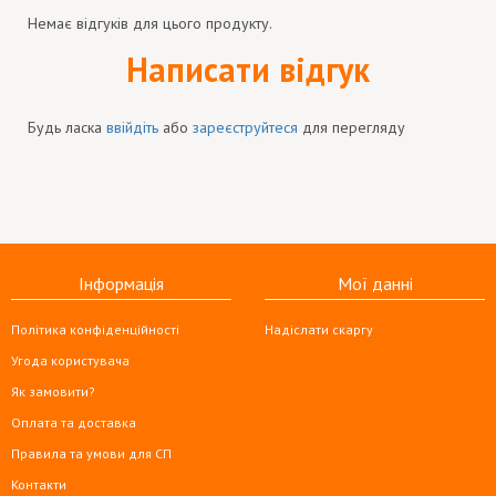
Немає відгуків для цього продукту.
Написати відгук
Будь ласка
ввійдіть
або
зареєструйтеся
для перегляду
Інформація
Мої данні
Політика конфіденційності
Надіслати скаргу
Угода користувача
Як замовити?
Оплата та доставка
Правила та умови для СП
Контакти