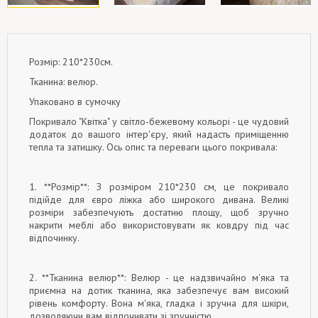
Розмір: 210*230см.
Тканина: велюр.
Упаковано в сумочку
Покривало "Квітка" у світло-бежевому кольорі - це чудовий
додаток до вашого інтер'єру, який надасть приміщенню
тепла та затишку. Ось опис та переваги цього покривала:
1. **Розмір**: З розміром 210*230 см, це покривало
підійде для євро ліжка або широкого дивана. Великі
розміри забезпечують достатню площу, щоб зручно
накрити меблі або використовувати як ковдру під час
відпочинку.
2. **Тканина велюр**: Велюр - це надзвичайно м'яка та
приємна на дотик тканина, яка забезпечує вам високий
рівень комфорту. Вона м'яка, гладка і зручна для шкіри,
дозволяючи вам відпочивати зі зручністю.