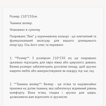
Розмір: 210*230см.
Тканина: велюр.
Упаковано в сумочку
Покривало "Лінії" у коричневому кольорі - це елегантний та
функціональний аксесуар для вашого домашнього
інтер'єру. Ось його опис та переваги:
1. **Розмір**: З розміром 210*230 см, це покривало
ідеально підходить для євро ліжка або широкого дивана.
Великі розміри забезпечують достатню площу, щоб зручно
накрити меблі або використовувати як ковдру під час сну.
2. **Тканина велюр**: Велюр - це м'яка та надзвичайно
приємна на дотик тканина, яка забезпечує відмінний рівень
комфорту. Вона м'яка, гладка і зручна для шкіри,
дозволяючи вам відпочити зі зручністю.