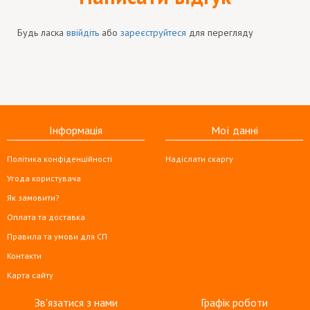
Будь ласка
ввійдіть
або
зареєструйтеся
для перегляду
Інформація
Мої данні
Політика конфіденційності
Надіслати скаргу
Угода користувача
Як замовити?
Оплата та доставка
Правила та умови для СП
Контакти
Карта сайту
Зв'язатися з нами
Графік роботи