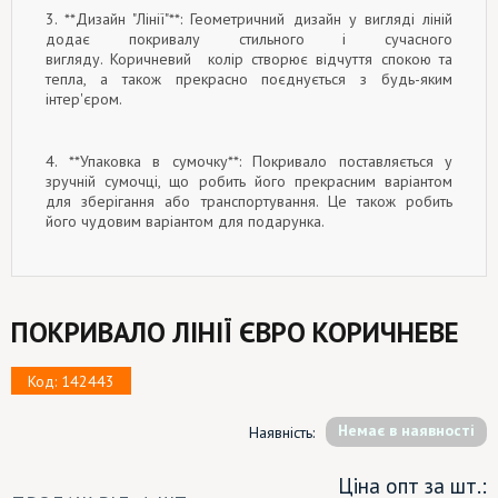
3. **Дизайн "Лінії"**: Геометричний дизайн у вигляді ліній
додає покривалу стильного і сучасного
вигляду.
Коричневий
колір створює відчуття спокою та
тепла, а також прекрасно поєднується з будь-яким
інтер'єром.
4. **Упаковка в сумочку**: Покривало поставляється у
зручній сумочці, що робить його прекрасним варіантом
для зберігання або транспортування. Це також робить
його чудовим варіантом для подарунка.
ПОКРИВАЛО ЛІНІЇ ЄВРО КОРИЧНЕВЕ
Код: 142443
Немає в наявності
Наявність:
Ціна опт за шт.: