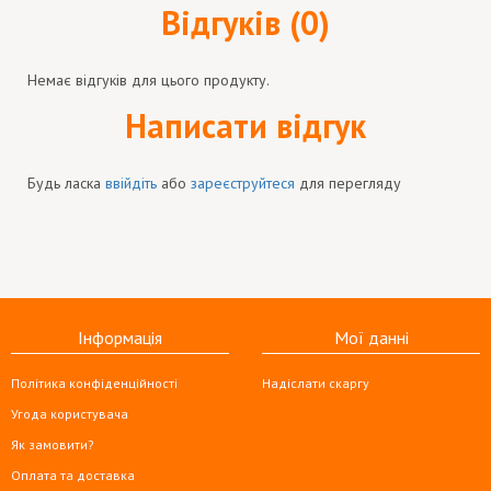
Відгуків (0)
Немає відгуків для цього продукту.
Написати відгук
Будь ласка
ввійдіть
або
зареєструйтеся
для перегляду
Інформація
Мої данні
Політика конфіденційності
Надіслати скаргу
Угода користувача
Як замовити?
Оплата та доставка