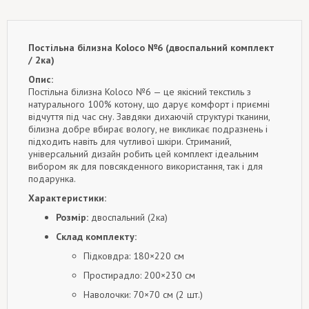
Постільна білизна Koloco №6 (двоспальний комплект
/ 2ка)
Опис:
Постільна білизна Koloco №6 — це якісний текстиль з
натурального 100% котону, що дарує комфорт і приємні
відчуття під час сну. Завдяки дихаючій структурі тканини,
білизна добре вбирає вологу, не викликає подразнень і
підходить навіть для чутливої шкіри. Стриманий,
універсальний дизайн робить цей комплект ідеальним
вибором як для повсякденного використання, так і для
подарунка.
Характеристики:
Розмір:
двоспальний (2ка)
Склад комплекту:
Підковдра: 180×220 см
Простирадло: 200×230 см
Наволочки: 70×70 см (2 шт.)