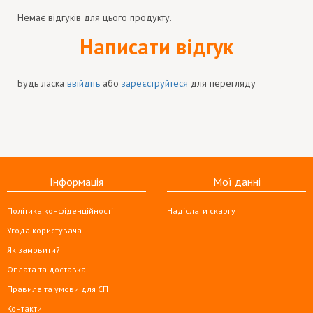
Немає відгуків для цього продукту.
Написати відгук
Будь ласка
ввійдіть
або
зареєструйтеся
для перегляду
Інформація
Мої данні
Політика конфіденційності
Надіслати скаргу
Угода користувача
Як замовити?
Оплата та доставка
Правила та умови для СП
Контакти